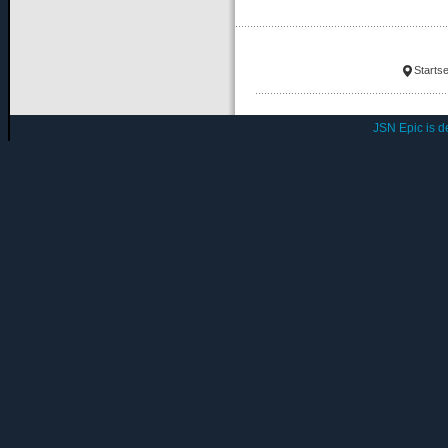
Startse
JSN Epic is 