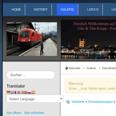
HOME
HISTORY
GALERIE
LOKS D
LO
Startseite
Galerie
Dieseltrie
Suchen
...
Warnung
Translator
JUser: :_load: Fehler beim Laden 
Startseite
»
Dieseltriebwagen
Alle öffnen
Alle schließen