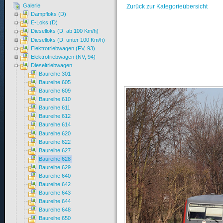
Galerie
Zurück zur Kategorieübersicht
Dampfloks (D)
E-Loks (D)
Dieselloks (D, ab 100 Km/h)
Dieselloks (D, unter 100 Km/h)
Elektrotriebwagen (FV, 93)
Elektrotriebwagen (NV, 94)
Dieseltriebwagen
Baureihe 301
Baureihe 605
Baureihe 609
Baureihe 610
Baureihe 611
Baureihe 612
Baureihe 614
Baureihe 620
Baureihe 622
Baureihe 627
Baureihe 628
Baureihe 629
Baureihe 640
Baureihe 642
Baureihe 643
Baureihe 644
Baureihe 648
Baureihe 650