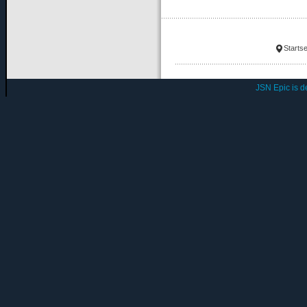
Startse
JSN Epic is 