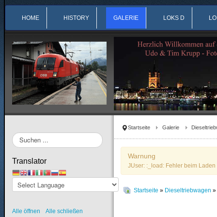
HOME
HISTORY
GALERIE
LOKS D
LO
Startseite
Galerie
Dieseltrie
Suchen
...
Warnung
Translator
JUser: :_load: Fehler beim Laden 
Startseite
»
Dieseltriebwagen
Alle öffnen
Alle schließen