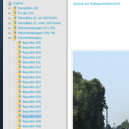
Galerie
Zurück zur Kategorieübersicht
Dampfloks (D)
E-Loks (D)
Dieselloks (D, ab 100 Km/h)
Dieselloks (D, unter 100 Km/h)
Elektrotriebwagen (FV, 93)
Elektrotriebwagen (NV, 94)
Dieseltriebwagen
Baureihe 301
Baureihe 605
Baureihe 609
Baureihe 610
Baureihe 611
Baureihe 612
Baureihe 614
Baureihe 620
Baureihe 622
Baureihe 627
Baureihe 628
Baureihe 629
Baureihe 640
Baureihe 642
Baureihe 643
Baureihe 644
Baureihe 648
Baureihe 650