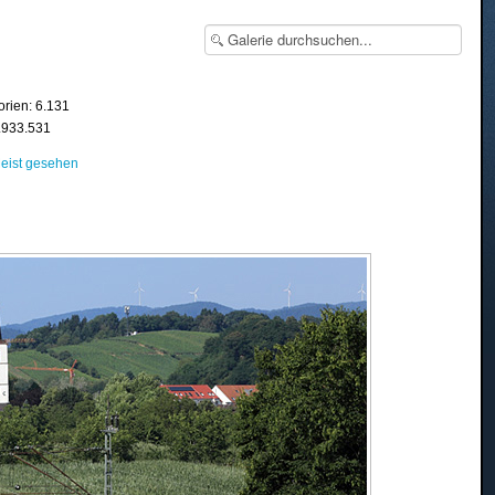
orien: 6.131
8.933.531
eist gesehen