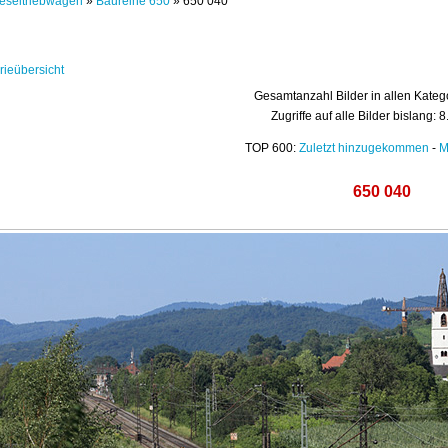
eseltriebwagen
»
Baureihe 650
» 650 040
rieübersicht
Gesamtanzahl Bilder in allen Kateg
Zugriffe auf alle Bilder bislang: 
TOP 600:
Zuletzt hinzugekommen
-
M
650 040