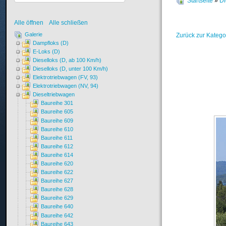
Startseite
»
Di
Alle öffnen
Alle schließen
Galerie
Zurück zur Katego
Dampfloks (D)
E-Loks (D)
Dieselloks (D, ab 100 Km/h)
Dieselloks (D, unter 100 Km/h)
Elektrotriebwagen (FV, 93)
Elektrotriebwagen (NV, 94)
Dieseltriebwagen
Baureihe 301
Baureihe 605
Baureihe 609
Baureihe 610
Baureihe 611
Baureihe 612
Baureihe 614
Baureihe 620
Baureihe 622
Baureihe 627
Baureihe 628
Baureihe 629
Baureihe 640
Baureihe 642
Baureihe 643