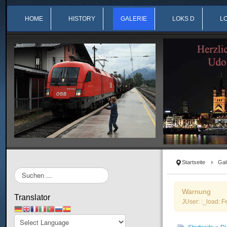
HOME
HISTORY
GALERIE
LOKS D
L
Startseite
Gal
Suchen
...
Warnung
Translator
JUser: :_load: F