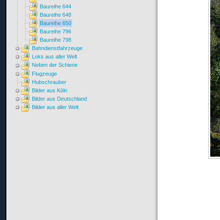
Baureihe 644
Baureihe 648
Baureihe 650
Baureihe 796
Baureihe 798
Bahndienstfahrzeuge
Loks aus aller Welt
Neben der Schiene
Flugzeuge
Hubschrauber
Bilder aus Köln
Bilder aus Deutschland
Bilder aus aller Welt