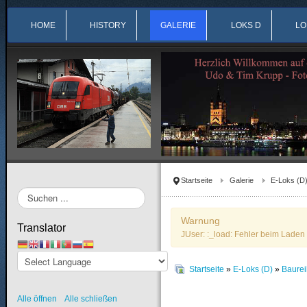
HOME
HISTORY
GALERIE
LOKS D
LO
Startseite
Galerie
E-Loks (D
Suchen
...
Warnung
Translator
JUser: :_load: Fehler beim Laden 
Startseite
»
E-Loks (D)
»
Baurei
Alle öffnen
Alle schließen