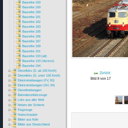
Baureihe 160
Baureihe 169
Baureihe 180
Baureihe 181
Baureihe 182
Baureihe 183
Baureihe 185
Baureihe 186
Baureihe 187
Baureihe 189
Baureihe 191
Baureihe 193 (alt)
Baureihe 193 (Vectron)
Baureihe 194
Dieselloks (D, ab 100 Km/h)
Zurück
Dieselloks (D, unter 100 Km/h)
Bild 8 von 17
Elektrotriebwagen (FV, 93)
Elektrotriebwagen (NV, 94)
Dieseltriebwagen
Bahndienstfahrzeuge
Loks aus aller Welt
Neben der Schiene
Flugzeuge
Hubschrauber
Bilder aus Köln
Bilder aus Deutschland