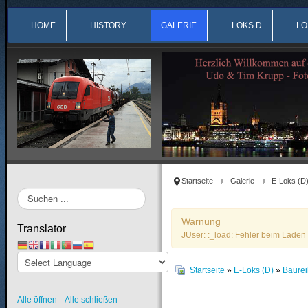
HOME
HISTORY
GALERIE
LOKS D
LO
Startseite
Galerie
E-Loks (D
Suchen
...
Warnung
Translator
JUser: :_load: Fehler beim Laden 
Startseite
»
E-Loks (D)
»
Baure
Alle öffnen
Alle schließen