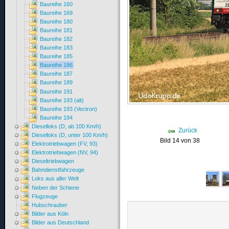
Baureihe 160
Baureihe 169
Baureihe 180
Baureihe 181
Baureihe 182
Baureihe 183
Baureihe 185
Baureihe 186
Baureihe 187
Baureihe 189
Baureihe 191
Baureihe 193 (alt)
Baureihe 193 (Vectron)
Baureihe 194
Dieselloks (D, ab 100 Km/h)
Zurück
Dieselloks (D, unter 100 Km/h)
Bild 14 von 38
Elektrotriebwagen (FV, 93)
Elektrotriebwagen (NV, 94)
Dieseltriebwagen
Bahndienstfahrzeuge
Loks aus aller Welt
Neben der Schiene
Flugzeuge
Hubschrauber
Bilder aus Köln
Bilder aus Deutschland