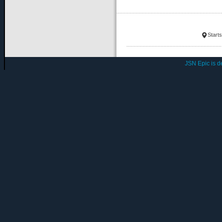
Starts
JSN Epic is 