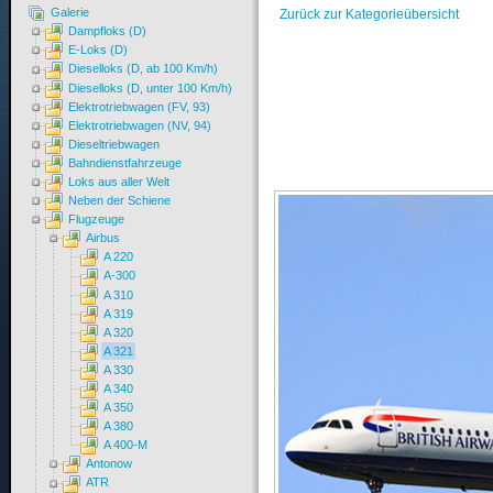
Galerie
Zurück zur Kategorieübersicht
Dampfloks (D)
E-Loks (D)
Dieselloks (D, ab 100 Km/h)
Dieselloks (D, unter 100 Km/h)
Elektrotriebwagen (FV, 93)
Elektrotriebwagen (NV, 94)
Dieseltriebwagen
Bahndienstfahrzeuge
Loks aus aller Welt
Neben der Schiene
Flugzeuge
Airbus
A 220
A-300
A 310
A 319
A 320
A 321
A 330
A 340
A 350
A 380
A 400-M
Antonow
ATR