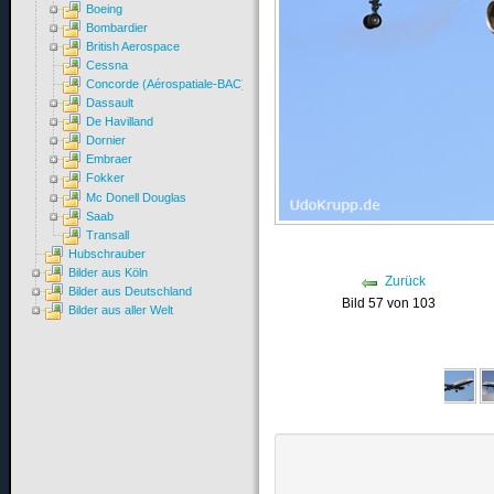
Boeing
Bombardier
British Aerospace
Cessna
Concorde (Aérospatiale-BAC)
Dassault
De Havilland
Dornier
Embraer
Fokker
Mc Donell Douglas
Saab
Transall
Hubschrauber
Bilder aus Köln
Zurück
Bilder aus Deutschland
Bild 57 von 103
Bilder aus aller Welt