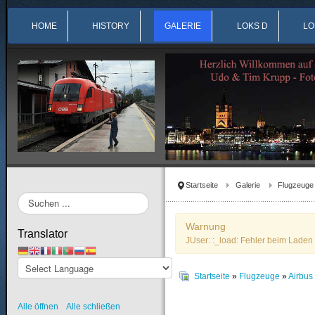
HOME
HISTORY
GALERIE
LOKS D
LO
Startseite
Galerie
Flugzeuge
Suchen
...
Warnung
Translator
JUser: :_load: Fehler beim Laden 
Startseite
»
Flugzeuge
»
Airbu
Alle öffnen
Alle schließen