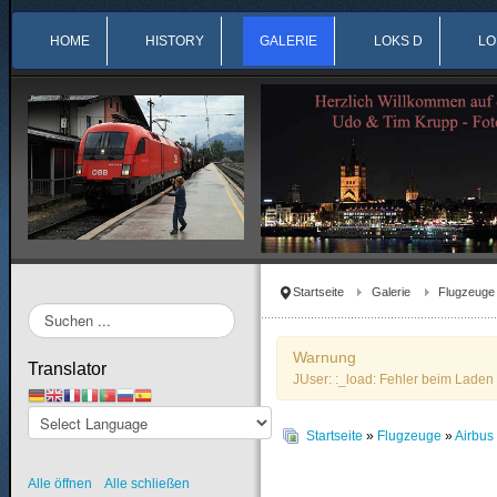
HOME
HISTORY
GALERIE
LOKS D
LO
Startseite
Galerie
Flugzeuge
Suchen
...
Warnung
Translator
JUser: :_load: Fehler beim Laden 
Startseite
»
Flugzeuge
»
Airbu
Alle öffnen
Alle schließen