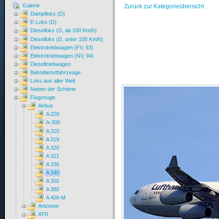
Galerie
Zurück zur Kategorieübersicht
Dampfloks (D)
E-Loks (D)
Dieselloks (D, ab 100 Km/h)
Dieselloks (D, unter 100 Km/h)
Elektrotriebwagen (FV, 93)
Elektrotriebwagen (NV, 94)
Dieseltriebwagen
Bahndienstfahrzeuge
Loks aus aller Welt
Neben der Schiene
Flugzeuge
Airbus
A 220
A-300
A 310
A 319
A 320
A 321
A 330
A 340
A 350
A 380
A 400-M
Antonow
ATR