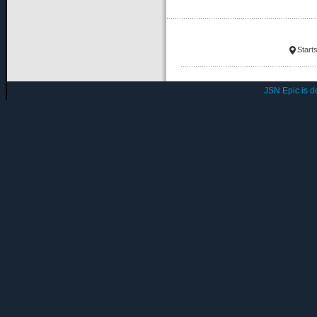
Starts
JSN Epic is 