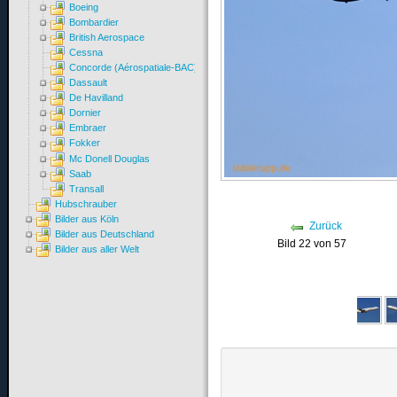
Boeing
Bombardier
British Aerospace
Cessna
Concorde (Aérospatiale-BAC)
Dassault
De Havilland
Dornier
Embraer
Fokker
Mc Donell Douglas
Saab
Transall
Hubschrauber
Bilder aus Köln
Zurück
Bilder aus Deutschland
Bild 22 von 57
Bilder aus aller Welt