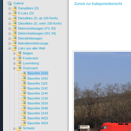
Galerie
Zurück zur Kategorieübersicht
Dampfloks (D)
E-Loks (D)
Dieselloks (D, ab 100 Km/h)
Dieselloks (D, unter 100 Km/h)
Elektrotriebwagen (FV, 93)
Elektrotriebwagen (NV, 94)
Dieseltriebwagen
Bahndienstfahrzeuge
Loks aus aller Welt
Belgien
Frankreich
Luxemburg
Österreich
Baureihe 1016
Baureihe 1042
Baureihe 1116
Baureihe 1142
Baureihe 1144
Baureihe 1216
Baureihe 2016
Baureihe 2048
Baureihe 2143
Baureihe 4023
Baureihe 4024
Schweiz