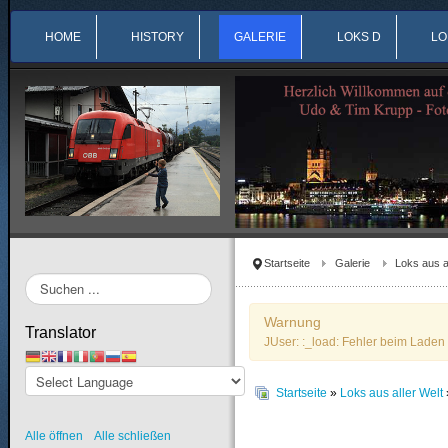
HOME
HISTORY
GALERIE
LOKS D
LO
Startseite
Galerie
Loks aus a
Suchen
...
Warnung
Translator
JUser: :_load: Fehler beim Laden 
Startseite
»
Loks aus aller Welt
Alle öffnen
Alle schließen