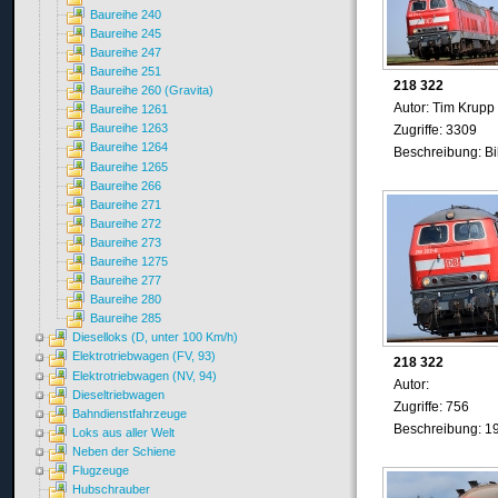
Baureihe 240
Baureihe 245
Baureihe 247
Baureihe 251
218 322
Baureihe 260 (Gravita)
Autor: Tim Krupp
Baureihe 1261
Baureihe 1263
Zugriffe: 3309
Baureihe 1264
Beschreibung: B
Baureihe 1265
Baureihe 266
Baureihe 271
Baureihe 272
Baureihe 273
Baureihe 1275
Baureihe 277
Baureihe 280
Baureihe 285
Dieselloks (D, unter 100 Km/h)
Elektrotriebwagen (FV, 93)
218 322
Elektrotriebwagen (NV, 94)
Autor:
Dieseltriebwagen
Zugriffe: 756
Bahndienstfahrzeuge
Beschreibung: 1
Loks aus aller Welt
Neben der Schiene
Flugzeuge
Hubschrauber