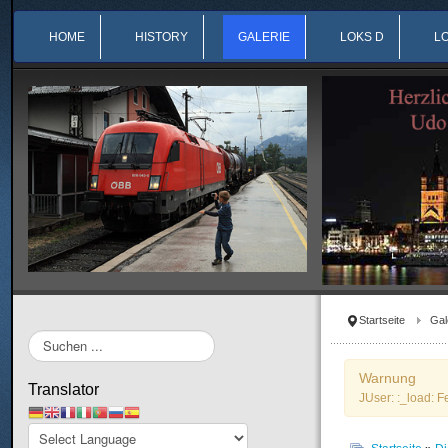
HOME
HISTORY
GALERIE
LOKS D
L
Startseite
Gal
Suchen
...
Warnung
Translator
JUser: :_load: F