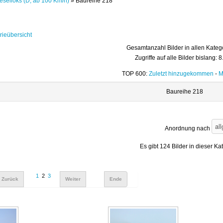
eselloks (D, ab 100 Km/h)
» Baureihe 218
rieübersicht
Gesamtanzahl Bilder in allen Kateg
Zugriffe auf alle Bilder bislang: 
TOP 600:
Zuletzt hinzugekommen
-
M
Baureihe 218
Anordnung nach
Es gibt 124 Bilder in dieser Ka
1
2
3
Zurück
Weiter
Ende