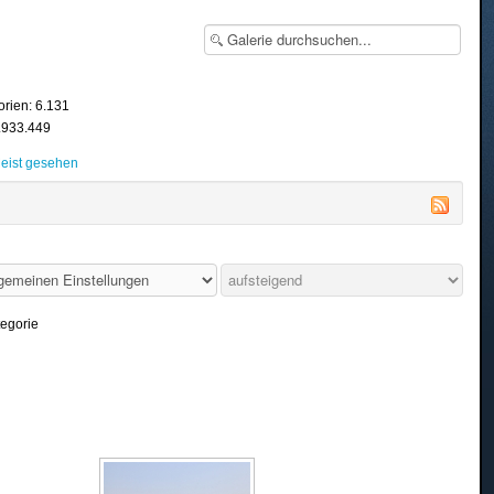
orien: 6.131
8.933.449
eist gesehen
tegorie