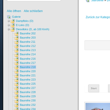
Startseite
»
Di
Alle öffnen
Alle schließen
Galerie
Zurück zur Katego
Dampfloks (D)
E-Loks (D)
Dieselloks (D, ab 100 Km/h)
Baureihe 202
Baureihe 203
Baureihe 211
Baureihe 212
Baureihe 213
Baureihe 214
Baureihe 216
Baureihe 217
Baureihe 218
Baureihe 220
Baureihe 221
Baureihe 223
Baureihe 225
Baureihe 227
Start
Baureihe 228
Baureihe 229
Baureihe 230
Baureihe 232
Baureihe 234