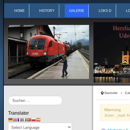
HOME
HISTORY
GALERIE
LOKS D
L
Startseite
Gal
Suchen
...
Warnung
Translator
JUser: :_load: F