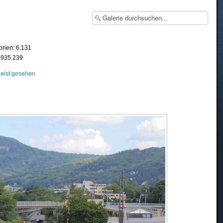
orien: 6.131
8.935.239
eist gesehen