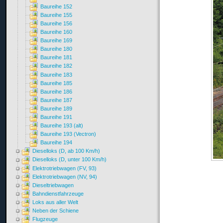
Baureihe 152
Baureihe 155
Baureihe 156
Baureihe 160
Baureihe 169
Baureihe 180
Baureihe 181
Baureihe 182
Baureihe 183
Baureihe 185
Baureihe 186
Baureihe 187
Baureihe 189
Baureihe 191
Baureihe 193 (alt)
Baureihe 193 (Vectron)
Baureihe 194
Dieselloks (D, ab 100 Km/h)
Dieselloks (D, unter 100 Km/h)
Elektrotriebwagen (FV, 93)
Elektrotriebwagen (NV, 94)
Dieseltriebwagen
Bahndienstfahrzeuge
Loks aus aller Welt
Neben der Schiene
Flugzeuge