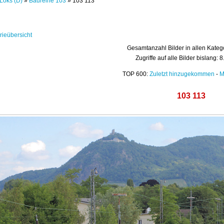
Loks (D)
»
Baureihe 103
» 103 113
rieübersicht
Gesamtanzahl Bilder in allen Kateg
Zugriffe auf alle Bilder bislang: 
TOP 600:
Zuletzt hinzugekommen
-
M
103 113