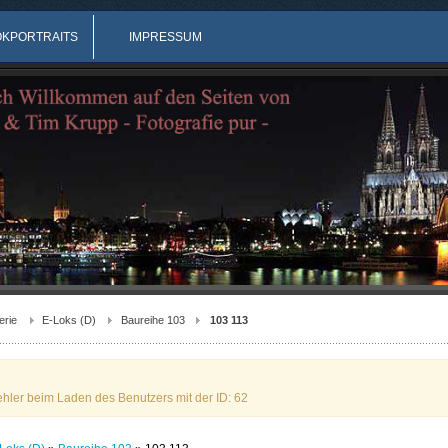
OKPORTRAITS
IMPRESSUM
erie
E-Loks (D)
Baureihe 103
103 113
ehler beim Laden des Benutzers mit der ID: 62