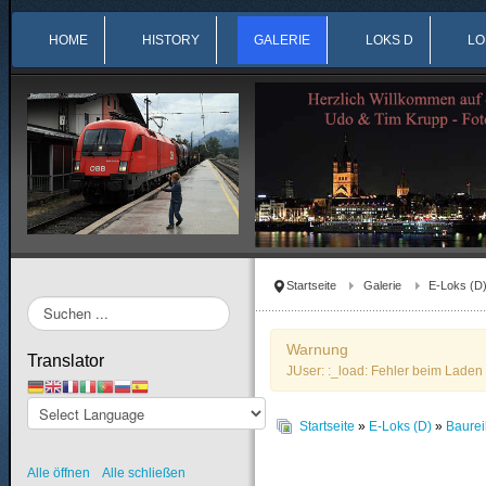
HOME
HISTORY
GALERIE
LOKS D
LO
Startseite
Galerie
E-Loks (D
Suchen
...
Warnung
Translator
JUser: :_load: Fehler beim Laden 
Startseite
»
E-Loks (D)
»
Baure
Alle öffnen
Alle schließen