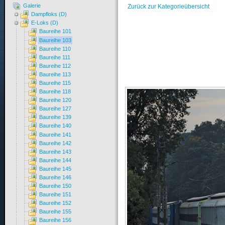
Galerie
Zurück zur Kategorieübersicht
Dampfloks (D)
E-Loks (D)
Baureihe 101
Baureihe 103
Baureihe 110
Baureihe 111
Baureihe 112
Baureihe 113
Baureihe 115
Baureihe 118
Baureihe 120
Baureihe 127
Baureihe 139
Baureihe 140
Baureihe 141
Baureihe 142
Baureihe 143
Baureihe 144
Baureihe 145
Baureihe 146
Baureihe 150
Baureihe 151
Baureihe 152
Baureihe 155
Baureihe 156