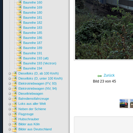
Baureihe 160
Baureihe 169
Baureihe 180
Baureihe 181
Baureihe 182
Baureihe 183
Baureihe 185
Baureihe 186
Baureihe 187
Baureihe 189
Baureihe 191
Baureihe 193 (alt)
Baureihe 193 (Vectron)
Baureihe 194
Dieselloks (D, ab 100 Km/h)
Zurück
Dieselloks (D, unter 100 Km/h)
Bild 23 von 45
Elektrotriebwagen (FV, 93)
Elektrotriebwagen (NV, 94)
Dieseltriebwagen
Bahndienstfahrzeuge
Loks aus aller Welt
Neben der Schiene
Flugzeuge
Hubschrauber
Bilder aus Köln
Bilder aus Deutschland