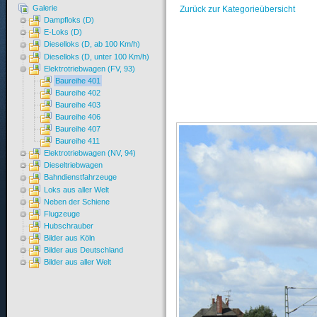
Galerie
Zurück zur Kategorieübersicht
Dampfloks (D)
E-Loks (D)
Dieselloks (D, ab 100 Km/h)
Dieselloks (D, unter 100 Km/h)
Elektrotriebwagen (FV, 93)
Baureihe 401
Baureihe 402
Baureihe 403
Baureihe 406
Baureihe 407
Baureihe 411
Elektrotriebwagen (NV, 94)
Dieseltriebwagen
Bahndienstfahrzeuge
Loks aus aller Welt
Neben der Schiene
Flugzeuge
Hubschrauber
Bilder aus Köln
Bilder aus Deutschland
Bilder aus aller Welt