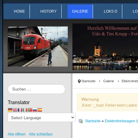
HOME
HISTORY
GALERIE
LOKS D
LO
Startseite
Galerie
Elektrotri
Suchen
...
Warnung
Translator
JUser: :_load: Fehler beim Laden 
Startseite
»
Elektrotriebwagen (
Alle öffnen
Alle schließen