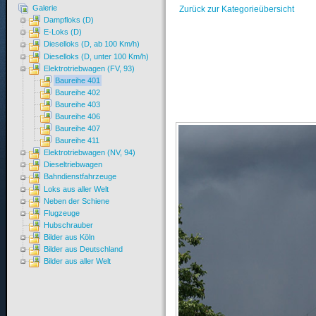
Galerie
Zurück zur Kategorieübersicht
Dampfloks (D)
E-Loks (D)
Dieselloks (D, ab 100 Km/h)
Dieselloks (D, unter 100 Km/h)
Elektrotriebwagen (FV, 93)
Baureihe 401
Baureihe 402
Baureihe 403
Baureihe 406
Baureihe 407
Baureihe 411
Elektrotriebwagen (NV, 94)
Dieseltriebwagen
Bahndienstfahrzeuge
Loks aus aller Welt
Neben der Schiene
Flugzeuge
Hubschrauber
Bilder aus Köln
Bilder aus Deutschland
Bilder aus aller Welt