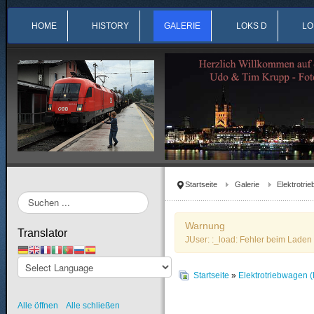
HOME
HISTORY
GALERIE
LOKS D
LO
Startseite
Galerie
Elektrotri
Suchen
...
Warnung
Translator
JUser: :_load: Fehler beim Laden 
Startseite
»
Elektrotriebwagen (
Alle öffnen
Alle schließen