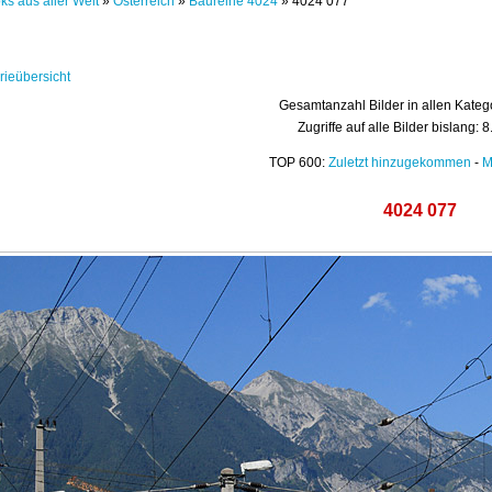
ks aus aller Welt
»
Österreich
»
Baureihe 4024
» 4024 077
rieübersicht
Gesamtanzahl Bilder in allen Kateg
Zugriffe auf alle Bilder bislang: 
TOP 600:
Zuletzt hinzugekommen
-
M
4024 077