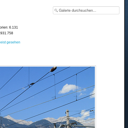
orien: 6.131
8.931.758
eist gesehen