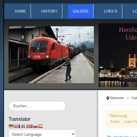
HOME
HISTORY
GALERIE
LOKS D
L
Startseite
Gal
Suchen
...
Warnung
Translator
JUser: :_load: F