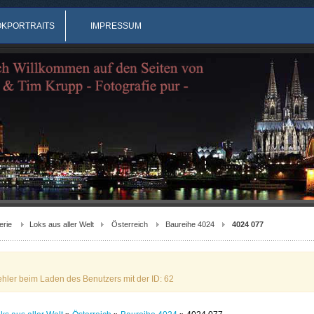
OKPORTRAITS
IMPRESSUM
erie
Loks aus aller Welt
Österreich
Baureihe 4024
4024 077
ehler beim Laden des Benutzers mit der ID: 62