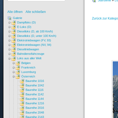
Startseite
»
Lo
Alle öffnen
Alle schließen
Galerie
Zurück zur Katego
Dampfloks (D)
E-Loks (D)
Dieselloks (D, ab 100 Km/h)
Dieselloks (D, unter 100 Km/h)
Elektrotriebwagen (FV, 93)
Elektrotriebwagen (NV, 94)
Dieseltriebwagen
Bahndienstfahrzeuge
Loks aus aller Welt
Belgien
Frankreich
Luxemburg
Österreich
Baureihe 1016
Baureihe 1042
Baureihe 1116
Baureihe 1142
Baureihe 1144
Baureihe 1216
Baureihe 2016
Baureihe 2048
Baureihe 2143