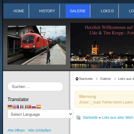
HOME
HISTORY
GALERIE
LOKS D
LO
Startseite
Galerie
Loks aus a
Suchen
...
Warnung
Translator
JUser: :_load: Fehler beim Laden 
Startseite
»
Loks aus aller Welt
Alle öffnen
Alle schließen