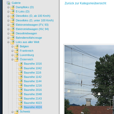
Galerie
Zurück zur Kategorieübersicht
Dampfloks (D)
E-Loks (D)
Dieselloks (D, ab 100 Km/h)
Dieselloks (D, unter 100 Km/h)
Elektrotriebwagen (FV, 93)
Elektrotriebwagen (NV, 94)
Dieseltriebwagen
Bahndienstfahrzeuge
Loks aus aller Welt
Belgien
Frankreich
Luxemburg
Österreich
Baureihe 1016
Baureihe 1042
Baureihe 1116
Baureihe 1142
Baureihe 1144
Baureihe 1216
Baureihe 2016
Baureihe 2048
Baureihe 2143
Baureihe 4023
Baureihe 4024
Schweiz