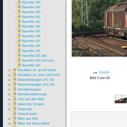
Baureihe 160
Baureihe 169
Baureihe 180
Baureihe 181
Baureihe 182
Baureihe 183
Baureihe 185
Baureihe 186
Baureihe 187
Baureihe 189
Baureihe 191
Baureihe 193 (alt)
Baureihe 193 (Vectron)
Baureihe 194
Dieselloks (D, ab 100 Km/h)
Zurück
Dieselloks (D, unter 100 Km/h)
Bild 3 von 42
Elektrotriebwagen (FV, 93)
Elektrotriebwagen (NV, 94)
Dieseltriebwagen
Bahndienstfahrzeuge
Loks aus aller Welt
Neben der Schiene
Flugzeuge
Hubschrauber
Bilder aus Köln
Bilder aus Deutschland