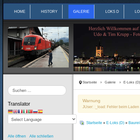
HOME
HISTORY
GALERIE
LOKS D
LO
Startseite
Galerie
E-Loks (D
Suchen
...
Warnung
Translator
JUser: :_load: Fehler beim Laden 
Startseite
»
E-Loks (D)
»
Baure
Alle öffnen
Alle schließen