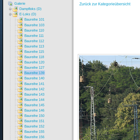
Galerie
Zurück zur Kategorieübersicht
Dampfloks (D)
E-Loks (D)
Baureihe 101
Baureihe 103
Baureihe 110
Baureihe 111
Baureihe 112
Baureihe 113
Baureihe 115
Baureihe 118
Baureihe 120
Baureihe 127
Baureihe 139
Baureihe 140
Baureihe 141
Baureihe 142
Baureihe 143
Baureihe 144
Baureihe 145
Baureihe 146
Baureihe 150
Baureihe 151
Baureihe 152
Baureihe 155
Baureihe 156