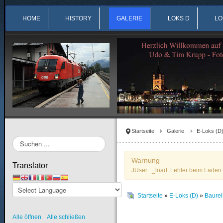
HOME
HISTORY
GALERIE
LOKS D
LO
Startseite
Galerie
E-Loks (D
Suchen
...
Warnung
Translator
JUser: :_load: Fehler beim Laden 
Startseite
»
E-Loks (D)
»
Baure
Alle öffnen
Alle schließen