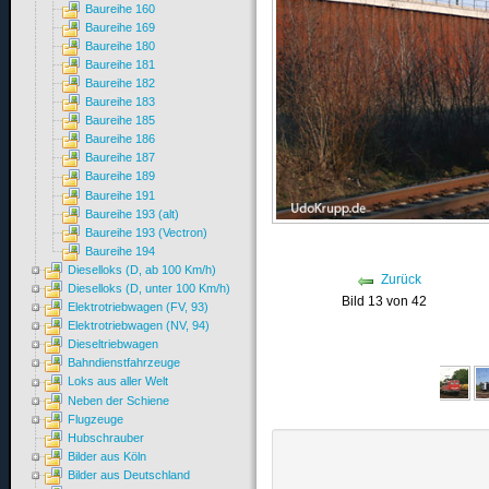
Baureihe 160
Baureihe 169
Baureihe 180
Baureihe 181
Baureihe 182
Baureihe 183
Baureihe 185
Baureihe 186
Baureihe 187
Baureihe 189
Baureihe 191
Baureihe 193 (alt)
Baureihe 193 (Vectron)
Baureihe 194
Dieselloks (D, ab 100 Km/h)
Zurück
Dieselloks (D, unter 100 Km/h)
Bild 13 von 42
Elektrotriebwagen (FV, 93)
Elektrotriebwagen (NV, 94)
Dieseltriebwagen
Bahndienstfahrzeuge
Loks aus aller Welt
Neben der Schiene
Flugzeuge
Hubschrauber
Bilder aus Köln
Bilder aus Deutschland