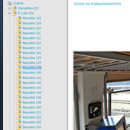
Galerie
Zurück zur Kategorieübersicht
Dampfloks (D)
E-Loks (D)
Baureihe 101
Baureihe 103
Baureihe 110
Baureihe 111
Baureihe 112
Baureihe 113
Baureihe 115
Baureihe 118
Baureihe 120
Baureihe 127
Baureihe 139
Baureihe 140
Baureihe 141
Baureihe 142
Baureihe 143
Baureihe 144
Baureihe 145
Baureihe 146
Baureihe 150
Baureihe 151
Baureihe 152
Baureihe 155
Baureihe 156