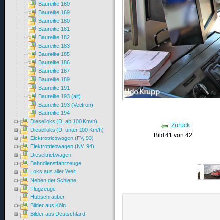
Baureihe 160
Baureihe 169
Baureihe 180
Baureihe 181
Baureihe 182
Baureihe 183
Baureihe 185
Baureihe 186
Baureihe 187
Baureihe 189
Baureihe 191
Baureihe 193 (alt)
Baureihe 193 (Vectron)
Baureihe 194
Dieselloks (D, ab 100 Km/h)
Zurück
Dieselloks (D, unter 100 Km/h)
Bild 41 von 42
Elektrotriebwagen (FV, 93)
Elektrotriebwagen (NV, 94)
Dieseltriebwagen
Bahndienstfahrzeuge
Loks aus aller Welt
Neben der Schiene
Flugzeuge
Hubschrauber
Bilder aus Köln
Bilder aus Deutschland