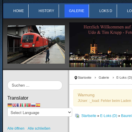
HOME
HISTORY
GALERIE
LOKS D
LO
Startseite
Galerie
E-Loks (D
Suchen
...
Warnung
Translator
JUser: :_load: Fehler beim Laden 
Startseite
»
E-Loks (D)
»
Baure
Alle öffnen
Alle schließen