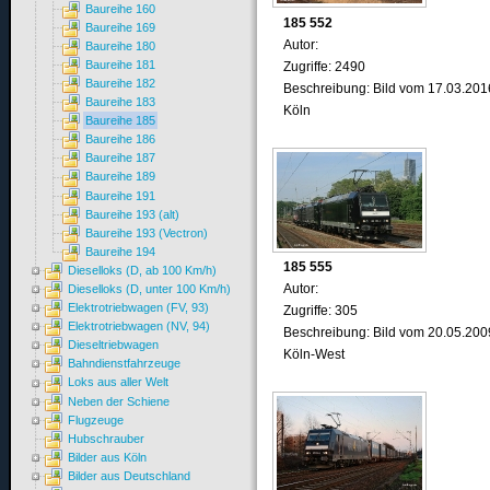
Baureihe 160
185 552
Baureihe 169
Autor:
Baureihe 180
Baureihe 181
Zugriffe: 2490
Baureihe 182
Beschreibung: Bild vom 17.03.201
Baureihe 183
Köln
Baureihe 185
Baureihe 186
Baureihe 187
Baureihe 189
Baureihe 191
Baureihe 193 (alt)
Baureihe 193 (Vectron)
Baureihe 194
185 555
Dieselloks (D, ab 100 Km/h)
Autor:
Dieselloks (D, unter 100 Km/h)
Elektrotriebwagen (FV, 93)
Zugriffe: 305
Elektrotriebwagen (NV, 94)
Beschreibung: Bild vom 20.05.200
Dieseltriebwagen
Köln-West
Bahndienstfahrzeuge
Loks aus aller Welt
Neben der Schiene
Flugzeuge
Hubschrauber
Bilder aus Köln
Bilder aus Deutschland