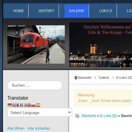
HOME
HISTORY
GALERIE
LOKS D
LO
Startseite
Galerie
E-Loks (D
Suchen
...
Warnung
Translator
JUser: :_load: Fehler beim Laden 
Startseite
»
E-Loks (D)
» Baure
Alle öffnen
Alle schließen