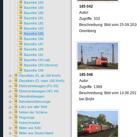
Baureihe 160
185 042
Baureihe 169
Autor:
Baureihe 180
Baureihe 181
Zugriffe: 333
Baureihe 182
Beschreibung: Bild vom 25.09.201
Baureihe 183
Gremberg
Baureihe 185
Baureihe 186
Baureihe 187
Baureihe 189
Baureihe 191
Baureihe 193 (alt)
Baureihe 193 (Vectron)
Baureihe 194
185 046
Dieselloks (D, ab 100 Km/h)
Autor:
Dieselloks (D, unter 100 Km/h)
Elektrotriebwagen (FV, 93)
Zugriffe: 1389
Elektrotriebwagen (NV, 94)
Beschreibung: Bild vom 14.06.201
Dieseltriebwagen
bei Brühl
Bahndienstfahrzeuge
Loks aus aller Welt
Neben der Schiene
Flugzeuge
Hubschrauber
Bilder aus Köln
Bilder aus Deutschland