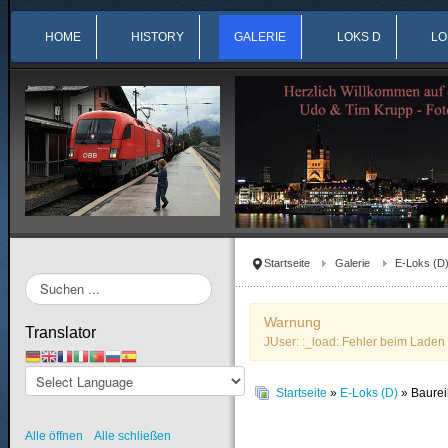
HOME
HISTORY
GALERIE
LOKS D
LO
Startseite
Galerie
E-Loks (D
Suchen
...
Warnung
Translator
JUser: :_load: Fehler beim Laden 
Startseite
»
E-Loks (D)
» Baure
Alle öffnen
Alle schließen