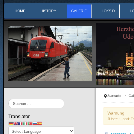
HOME
HISTORY
GALERIE
LOKS D
L
Startseite
Gal
Suchen
...
Warnung
Translator
JUser: :_load: F