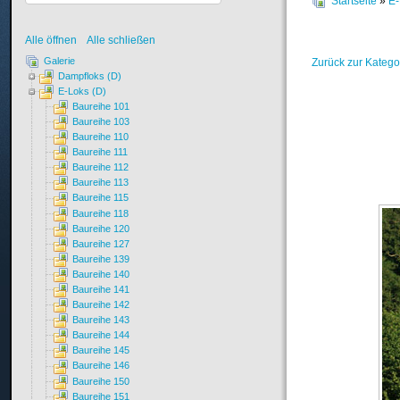
Startseite
»
E-
Alle öffnen
Alle schließen
Galerie
Zurück zur Katego
Dampfloks (D)
E-Loks (D)
Baureihe 101
Baureihe 103
Baureihe 110
Baureihe 111
Baureihe 112
Baureihe 113
Baureihe 115
Baureihe 118
Baureihe 120
Baureihe 127
Baureihe 139
Baureihe 140
Baureihe 141
Baureihe 142
Baureihe 143
Baureihe 144
Baureihe 145
Baureihe 146
Baureihe 150
Baureihe 151