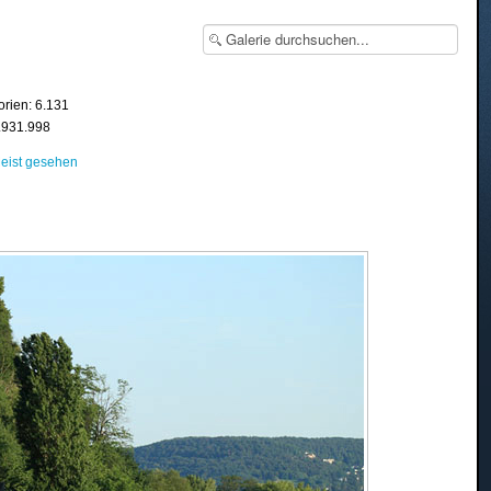
orien: 6.131
8.931.998
eist gesehen