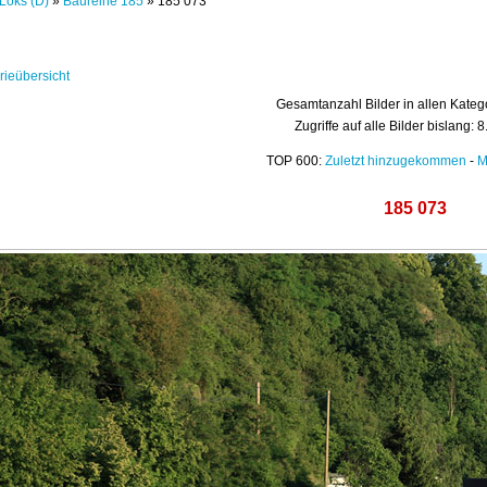
Loks (D)
»
Baureihe 185
» 185 073
rieübersicht
Gesamtanzahl Bilder in allen Kateg
Zugriffe auf alle Bilder bislang: 
TOP 600:
Zuletzt hinzugekommen
-
M
185 073