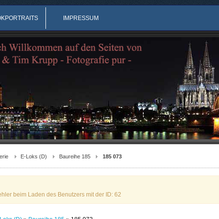
OKPORTRAITS
IMPRESSUM
erie
E-Loks (D)
Baureihe 185
185 073
ehler beim Laden des Benutzers mit der ID: 62