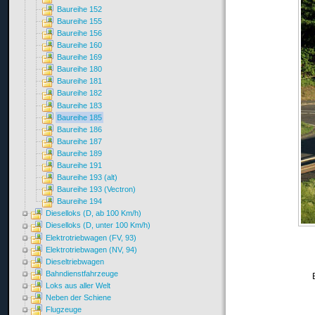
Baureihe 152
Baureihe 155
Baureihe 156
Baureihe 160
Baureihe 169
Baureihe 180
Baureihe 181
Baureihe 182
Baureihe 183
Baureihe 185
Baureihe 186
Baureihe 187
Baureihe 189
Baureihe 191
Baureihe 193 (alt)
Baureihe 193 (Vectron)
Baureihe 194
Dieselloks (D, ab 100 Km/h)
Dieselloks (D, unter 100 Km/h)
Elektrotriebwagen (FV, 93)
Elektrotriebwagen (NV, 94)
Dieseltriebwagen
Bahndienstfahrzeuge
Loks aus aller Welt
Neben der Schiene
Flugzeuge