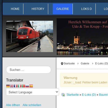
HOME
HISTORY
GALERIE
LOKS D
LO
Startseite
Galerie
E-Loks (D
Suchen
...
Warnung
Translator
JUser: :_load: Fehler beim Laden 
Startseite
»
E-Loks (D)
»
Baure
Alle öffnen
Alle schließen