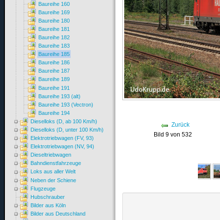
Baureihe 160
Baureihe 169
Baureihe 180
Baureihe 181
Baureihe 182
Baureihe 183
Baureihe 185
Baureihe 186
Baureihe 187
Baureihe 189
Baureihe 191
Baureihe 193 (alt)
Baureihe 193 (Vectron)
Baureihe 194
Dieselloks (D, ab 100 Km/h)
Zurück
Dieselloks (D, unter 100 Km/h)
Bild 9 von 532
Elektrotriebwagen (FV, 93)
Elektrotriebwagen (NV, 94)
Dieseltriebwagen
Bahndienstfahrzeuge
Loks aus aller Welt
Neben der Schiene
Flugzeuge
Hubschrauber
Bilder aus Köln
Bilder aus Deutschland