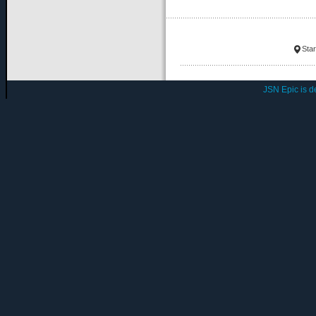
Star
JSN Epic is 