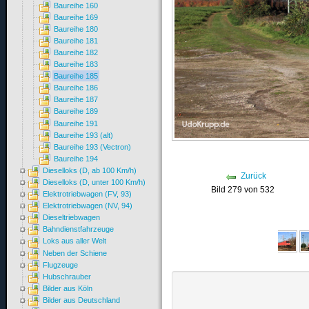
Baureihe 160
Baureihe 169
Baureihe 180
Baureihe 181
Baureihe 182
Baureihe 183
Baureihe 185
Baureihe 186
Baureihe 187
Baureihe 189
Baureihe 191
Baureihe 193 (alt)
Baureihe 193 (Vectron)
Baureihe 194
Dieselloks (D, ab 100 Km/h)
Zurück
Dieselloks (D, unter 100 Km/h)
Bild 279 von 532
Elektrotriebwagen (FV, 93)
Elektrotriebwagen (NV, 94)
Dieseltriebwagen
Bahndienstfahrzeuge
Loks aus aller Welt
Neben der Schiene
Flugzeuge
Hubschrauber
Bilder aus Köln
Bilder aus Deutschland