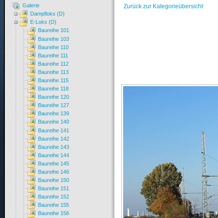
Galerie
Zurück zur Kategorieübersicht
Dampfloks (D)
E-Loks (D)
Baureihe 101
Baureihe 103
Baureihe 110
Baureihe 111
Baureihe 112
Baureihe 113
Baureihe 115
Baureihe 118
Baureihe 120
Baureihe 127
Baureihe 139
Baureihe 140
Baureihe 141
Baureihe 142
Baureihe 143
Baureihe 144
Baureihe 145
Baureihe 146
Baureihe 150
Baureihe 151
Baureihe 152
Baureihe 155
Baureihe 156