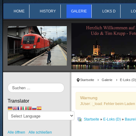
HOME
HISTORY
GALERIE
LOKS D
LO
Startseite
Galerie
E-Loks (D
Suchen
...
Warnung
Translator
JUser: :_load: Fehler beim Laden 
Startseite
»
E-Loks (D)
»
Baure
Alle öffnen
Alle schließen