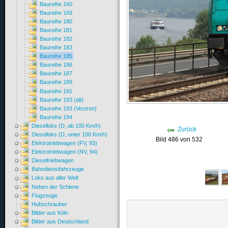
Baureihe 160
Baureihe 169
Baureihe 180
Baureihe 181
Baureihe 182
Baureihe 183
Baureihe 185
Baureihe 186
Baureihe 187
Baureihe 189
Baureihe 191
Baureihe 193 (alt)
Baureihe 193 (Vectron)
Baureihe 194
Dieselloks (D, ab 100 Km/h)
Zurück
Dieselloks (D, unter 100 Km/h)
Bild 486 von 532
Elektrotriebwagen (FV, 93)
Elektrotriebwagen (NV, 94)
Dieseltriebwagen
Bahndienstfahrzeuge
Loks aus aller Welt
Neben der Schiene
Flugzeuge
Hubschrauber
Bilder aus Köln
Bilder aus Deutschland