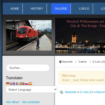
HOME
HISTORY
GALERIE
LOKS D
LO
Startseite
Galerie
E-Loks (D
Suchen
...
Warnung
Translator
JUser: :_load: Fehler beim Laden 
Startseite
»
E-Loks (D)
»
Baure
Alle öffnen
Alle schließen