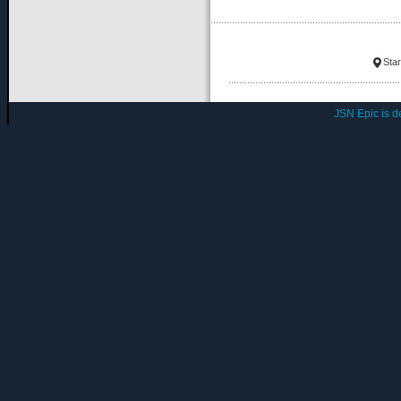
Star
JSN Epic is 