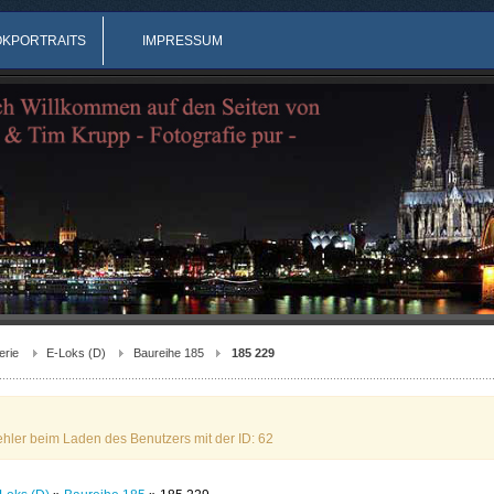
OKPORTRAITS
IMPRESSUM
erie
E-Loks (D)
Baureihe 185
185 229
ehler beim Laden des Benutzers mit der ID: 62