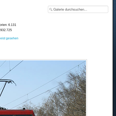
orien: 6.131
8.932.725
eist gesehen