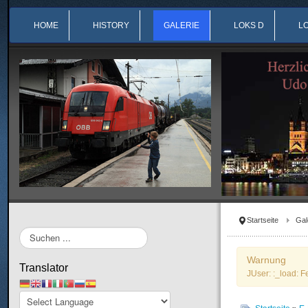
HOME
HISTORY
GALERIE
LOKS D
L
Startseite
Gal
Suchen
...
Warnung
Translator
JUser: :_load: F