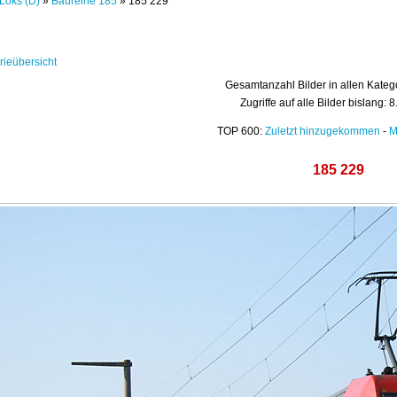
Loks (D)
»
Baureihe 185
» 185 229
rieübersicht
Gesamtanzahl Bilder in allen Kateg
Zugriffe auf alle Bilder bislang: 
TOP 600:
Zuletzt hinzugekommen
-
M
185 229