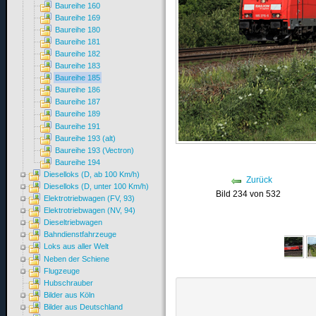
Baureihe 160
Baureihe 169
Baureihe 180
Baureihe 181
Baureihe 182
Baureihe 183
Baureihe 185
Baureihe 186
Baureihe 187
Baureihe 189
Baureihe 191
Baureihe 193 (alt)
Baureihe 193 (Vectron)
Baureihe 194
Dieselloks (D, ab 100 Km/h)
Zurück
Dieselloks (D, unter 100 Km/h)
Bild 234 von 532
Elektrotriebwagen (FV, 93)
Elektrotriebwagen (NV, 94)
Dieseltriebwagen
Bahndienstfahrzeuge
Loks aus aller Welt
Neben der Schiene
Flugzeuge
Hubschrauber
Bilder aus Köln
Bilder aus Deutschland