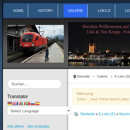
HOME
HISTORY
GALERIE
LOKS D
LO
Startseite
Galerie
E-Loks (D
Suchen
...
Warnung
Translator
JUser: :_load: Fehler beim Laden 
Startseite
»
E-Loks (D)
»
Baure
Alle öffnen
Alle schließen