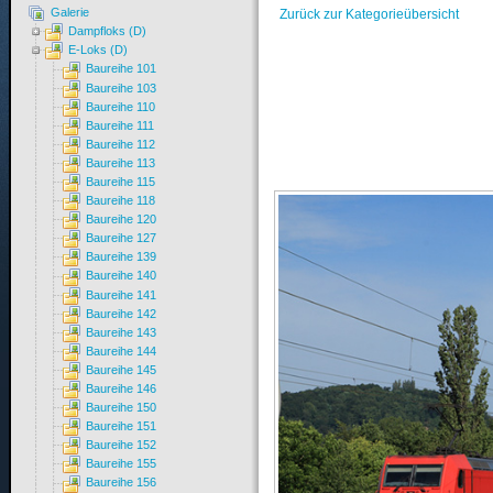
Galerie
Zurück zur Kategorieübersicht
Dampfloks (D)
E-Loks (D)
Baureihe 101
Baureihe 103
Baureihe 110
Baureihe 111
Baureihe 112
Baureihe 113
Baureihe 115
Baureihe 118
Baureihe 120
Baureihe 127
Baureihe 139
Baureihe 140
Baureihe 141
Baureihe 142
Baureihe 143
Baureihe 144
Baureihe 145
Baureihe 146
Baureihe 150
Baureihe 151
Baureihe 152
Baureihe 155
Baureihe 156