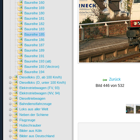
Baureihe 160
Baureihe 169
Baureihe 180
Baureihe 181
Baureihe 182
Baureihe 183
Baureihe 185
Baureihe 186
Baureihe 187
Baureihe 189
Baureihe 191
Baureihe 193 (alt)
Baureihe 193 (Vectron)
Baureihe 194
Dieselloks (D, ab 100 Km/h)
Zurück
Dieselloks (D, unter 100 Km/h)
Bild 446 von 532
Elektrotriebwagen (FV, 93)
Elektrotriebwagen (NV, 94)
Dieseltriebwagen
Bahndienstfahrzeuge
Loks aus aller Welt
Neben der Schiene
Flugzeuge
Hubschrauber
Bilder aus Köln
Bilder aus Deutschland