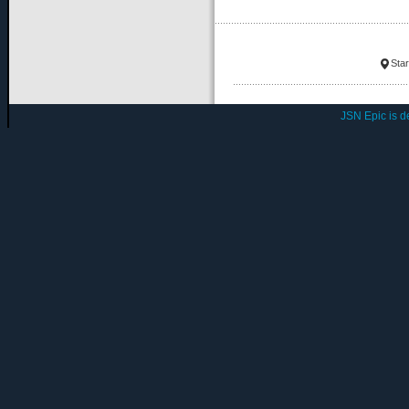
Star
JSN Epic is 