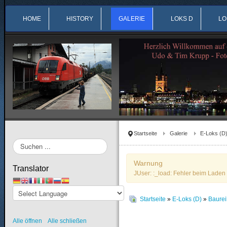
HOME
HISTORY
GALERIE
LOKS D
LO
Startseite
Galerie
E-Loks (D
Suchen
...
Warnung
Translator
JUser: :_load: Fehler beim Laden 
Startseite
»
E-Loks (D)
»
Baure
Alle öffnen
Alle schließen