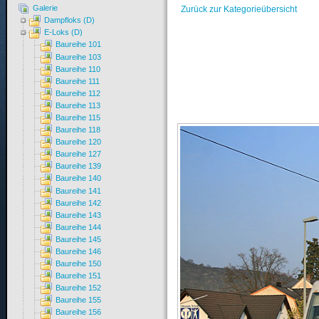
Galerie
Zurück zur Kategorieübersicht
Dampfloks (D)
E-Loks (D)
Baureihe 101
Baureihe 103
Baureihe 110
Baureihe 111
Baureihe 112
Baureihe 113
Baureihe 115
Baureihe 118
Baureihe 120
Baureihe 127
Baureihe 139
Baureihe 140
Baureihe 141
Baureihe 142
Baureihe 143
Baureihe 144
Baureihe 145
Baureihe 146
Baureihe 150
Baureihe 151
Baureihe 152
Baureihe 155
Baureihe 156