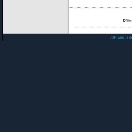
Star
JSN Epic is 