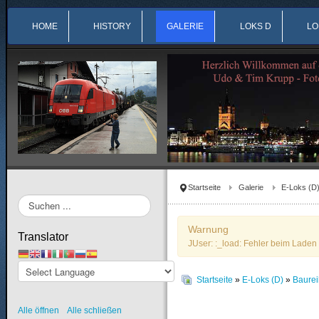
HOME
HISTORY
GALERIE
LOKS D
LO
Startseite
Galerie
E-Loks (D
Suchen
...
Warnung
Translator
JUser: :_load: Fehler beim Laden 
Startseite
»
E-Loks (D)
»
Baure
Alle öffnen
Alle schließen