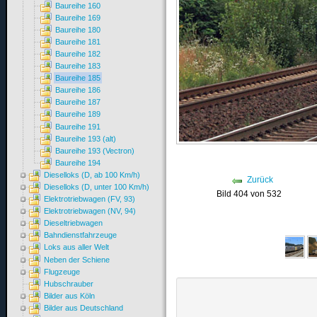
Baureihe 160
Baureihe 169
Baureihe 180
Baureihe 181
Baureihe 182
Baureihe 183
Baureihe 185
Baureihe 186
Baureihe 187
Baureihe 189
Baureihe 191
Baureihe 193 (alt)
Baureihe 193 (Vectron)
Baureihe 194
Dieselloks (D, ab 100 Km/h)
Zurück
Dieselloks (D, unter 100 Km/h)
Bild 404 von 532
Elektrotriebwagen (FV, 93)
Elektrotriebwagen (NV, 94)
Dieseltriebwagen
Bahndienstfahrzeuge
Loks aus aller Welt
Neben der Schiene
Flugzeuge
Hubschrauber
Bilder aus Köln
Bilder aus Deutschland