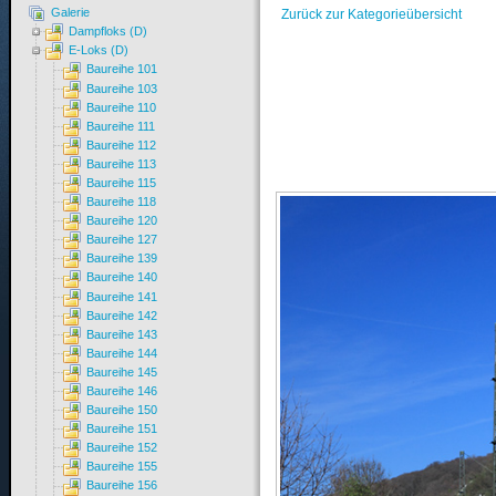
Galerie
Zurück zur Kategorieübersicht
Dampfloks (D)
E-Loks (D)
Baureihe 101
Baureihe 103
Baureihe 110
Baureihe 111
Baureihe 112
Baureihe 113
Baureihe 115
Baureihe 118
Baureihe 120
Baureihe 127
Baureihe 139
Baureihe 140
Baureihe 141
Baureihe 142
Baureihe 143
Baureihe 144
Baureihe 145
Baureihe 146
Baureihe 150
Baureihe 151
Baureihe 152
Baureihe 155
Baureihe 156