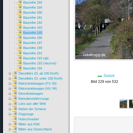
Baureihe 160
Baureihe 169
Baureihe 180
Baureihe 181
Baureihe 182
Baureihe 183
Baureihe 185
Baureihe 186
Baureihe 187
Baureihe 189
Baureihe 191
Baureihe 193 (alt)
Baureihe 193 (Vectron)
Baureihe 194
Dieselloks (D, ab 100 Km/h)
Zurück
Dieselloks (D, unter 100 Km/h)
Bild 229 von 532
Elektrotriebwagen (FV, 93)
Elektrotriebwagen (NV, 94)
Dieseltriebwagen
Bahndienstfahrzeuge
Loks aus aller Welt
Neben der Schiene
Flugzeuge
Hubschrauber
Bilder aus Köln
Bilder aus Deutschland