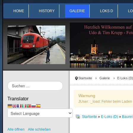
HOME
HISTORY
GALERIE
LOKS D
LO
Startseite
Galerie
E-Loks (D
Suchen
...
Warnung
Translator
JUser: :_load: Fehler beim Laden 
Startseite
»
E-Loks (D)
»
Baure
Alle öffnen
Alle schließen