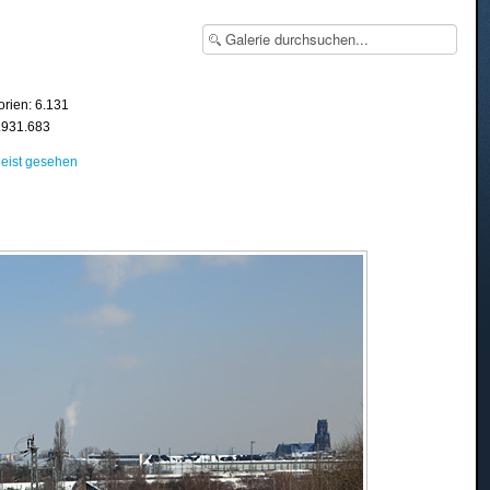
orien: 6.131
8.931.683
eist gesehen