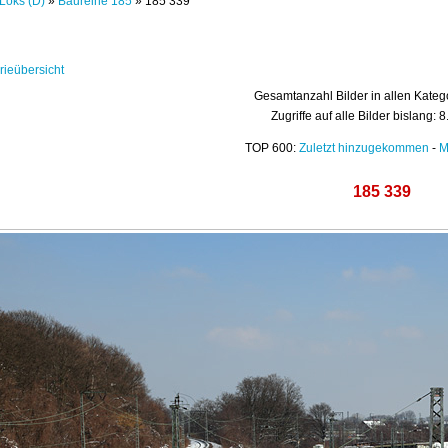
Loks (D)
»
Baureihe 185
» 185 339
rieübersicht
Gesamtanzahl Bilder in allen Kateg
Zugriffe auf alle Bilder bislang: 
TOP 600:
Zuletzt hinzugekommen
-
M
185 339