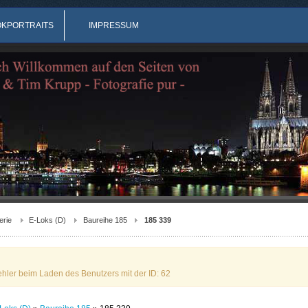
OKPORTRAITS
IMPRESSUM
erie
E-Loks (D)
Baureihe 185
185 339
ehler beim Laden des Benutzers mit der ID: 62