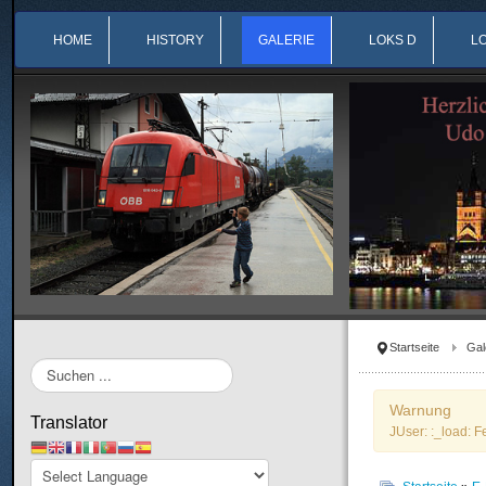
HOME
HISTORY
GALERIE
LOKS D
L
Startseite
Gal
Suchen
...
Warnung
Translator
JUser: :_load: F