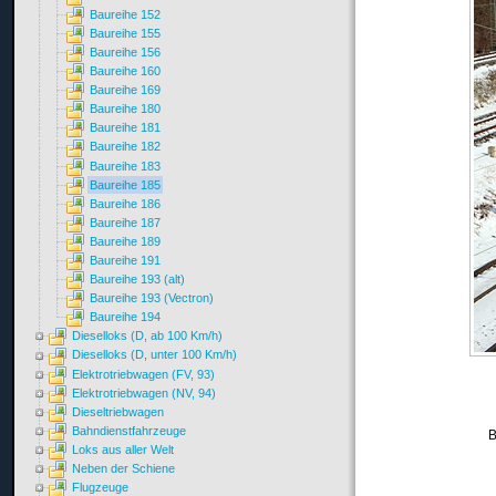
Baureihe 152
Baureihe 155
Baureihe 156
Baureihe 160
Baureihe 169
Baureihe 180
Baureihe 181
Baureihe 182
Baureihe 183
Baureihe 185
Baureihe 186
Baureihe 187
Baureihe 189
Baureihe 191
Baureihe 193 (alt)
Baureihe 193 (Vectron)
Baureihe 194
Dieselloks (D, ab 100 Km/h)
Dieselloks (D, unter 100 Km/h)
Elektrotriebwagen (FV, 93)
Elektrotriebwagen (NV, 94)
Dieseltriebwagen
Bahndienstfahrzeuge
B
Loks aus aller Welt
Neben der Schiene
Flugzeuge