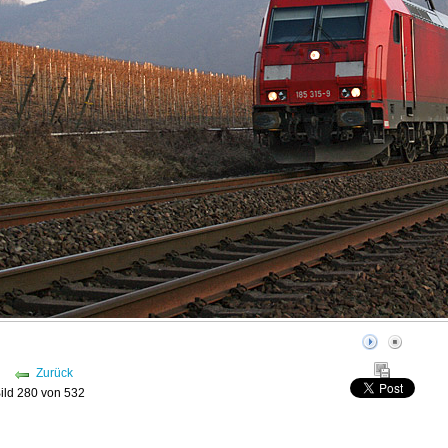
Zurück
ild 280 von 532