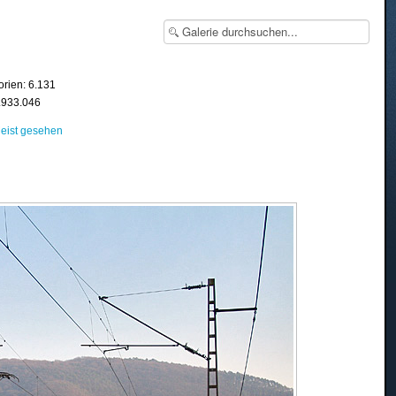
orien: 6.131
8.933.046
eist gesehen