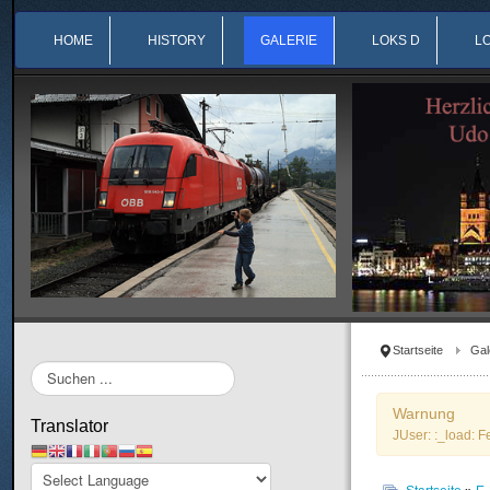
HOME
HISTORY
GALERIE
LOKS D
L
Startseite
Gal
Suchen
...
Warnung
Translator
JUser: :_load: F