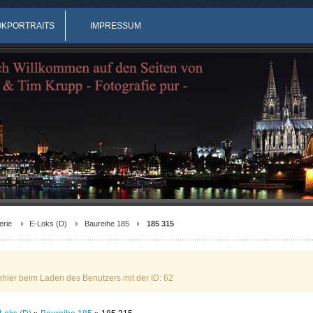
OKPORTRAITS
IMPRESSUM
erie
E-Loks (D)
Baureihe 185
185 315
ehler beim Laden des Benutzers mit der ID: 62