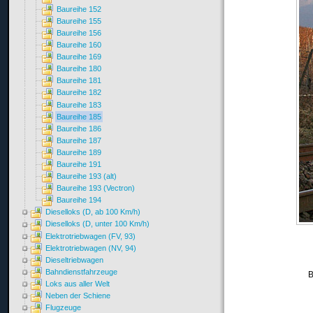
Baureihe 152
Baureihe 155
Baureihe 156
Baureihe 160
Baureihe 169
Baureihe 180
Baureihe 181
Baureihe 182
Baureihe 183
Baureihe 185
Baureihe 186
Baureihe 187
Baureihe 189
Baureihe 191
Baureihe 193 (alt)
Baureihe 193 (Vectron)
Baureihe 194
Dieselloks (D, ab 100 Km/h)
Dieselloks (D, unter 100 Km/h)
Elektrotriebwagen (FV, 93)
Elektrotriebwagen (NV, 94)
Dieseltriebwagen
Bahndienstfahrzeuge
B
Loks aus aller Welt
Neben der Schiene
Flugzeuge