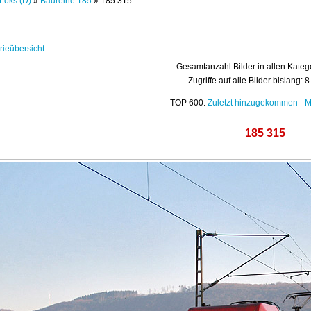
Loks (D)
»
Baureihe 185
» 185 315
rieübersicht
Gesamtanzahl Bilder in allen Kateg
Zugriffe auf alle Bilder bislang: 
TOP 600:
Zuletzt hinzugekommen
-
M
185 315