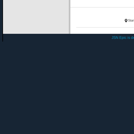
Star
JSN Epic is 