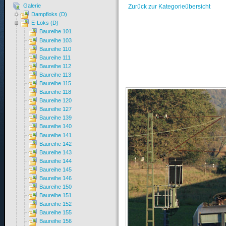
Galerie
Zurück zur Kategorieübersicht
Dampfloks (D)
E-Loks (D)
Baureihe 101
Baureihe 103
Baureihe 110
Baureihe 111
Baureihe 112
Baureihe 113
Baureihe 115
Baureihe 118
Baureihe 120
Baureihe 127
Baureihe 139
Baureihe 140
Baureihe 141
Baureihe 142
Baureihe 143
Baureihe 144
Baureihe 145
Baureihe 146
Baureihe 150
Baureihe 151
Baureihe 152
Baureihe 155
Baureihe 156