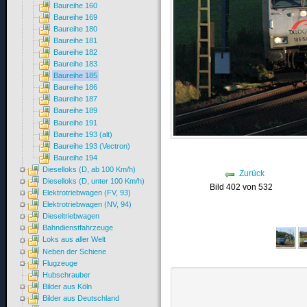
Baureihe 160
Baureihe 169
Baureihe 180
Baureihe 181
Baureihe 182
Baureihe 183
Baureihe 185
Baureihe 186
Baureihe 187
Baureihe 189
Baureihe 191
Baureihe 193 (alt)
Baureihe 193 (Vectron)
Baureihe 194
Dieselloks (D, ab 100 Km/h)
Zurück
Dieselloks (D, unter 100 Km/h)
Bild 402 von 532
Elektrotriebwagen (FV, 93)
Elektrotriebwagen (NV, 94)
Dieseltriebwagen
Bahndienstfahrzeuge
Loks aus aller Welt
Neben der Schiene
Flugzeuge
Hubschrauber
Bilder aus Köln
Bilder aus Deutschland