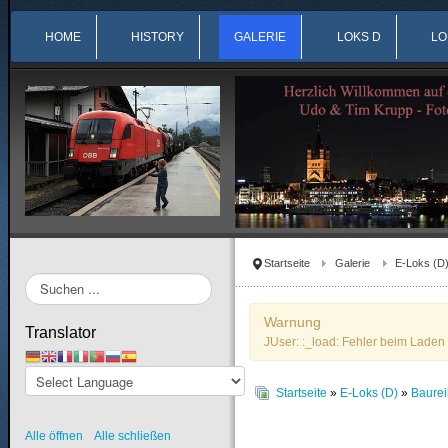
HOME
HISTORY
GALERIE
LOKS D
LO
Startseite
Galerie
E-Loks (D
Suchen
...
Warnung
Translator
JUser: :_load: Fehler beim Laden 
Startseite
»
E-Loks (D)
»
Baure
Alle öffnen
Alle schließen