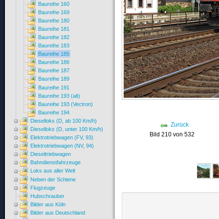
Baureihe 160
Baureihe 169
Baureihe 180
Baureihe 181
Baureihe 182
Baureihe 183
Baureihe 185
Baureihe 186
Baureihe 187
Baureihe 189
Baureihe 191
Baureihe 193 (alt)
Baureihe 193 (Vectron)
Baureihe 194
Dieselloks (D, ab 100 Km/h)
Zurück
Dieselloks (D, unter 100 Km/h)
Bild 210 von 532
Elektrotriebwagen (FV, 93)
Elektrotriebwagen (NV, 94)
Dieseltriebwagen
Bahndienstfahrzeuge
Loks aus aller Welt
Neben der Schiene
Flugzeuge
Hubschrauber
Bilder aus Köln
Bilder aus Deutschland