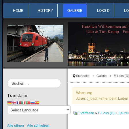
HOME
HISTORY
GALERIE
LOKS D
LO
Startseite
Galerie
E-Loks (D
Suchen
...
Warnung
Translator
JUser: :_load: Fehler beim Laden 
Startseite
»
E-Loks (D)
»
Baure
Alle öffnen
Alle schließen