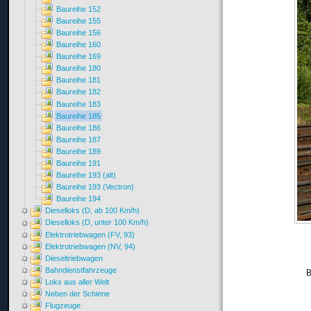
Baureihe 152
Baureihe 155
Baureihe 156
Baureihe 160
Baureihe 169
Baureihe 180
Baureihe 181
Baureihe 182
Baureihe 183
Baureihe 185
Baureihe 186
Baureihe 187
Baureihe 189
Baureihe 191
Baureihe 193 (alt)
Baureihe 193 (Vectron)
Baureihe 194
Dieselloks (D, ab 100 Km/h)
Dieselloks (D, unter 100 Km/h)
Elektrotriebwagen (FV, 93)
Elektrotriebwagen (NV, 94)
Dieseltriebwagen
Bahndienstfahrzeuge
B
Loks aus aller Welt
Neben der Schiene
Flugzeuge