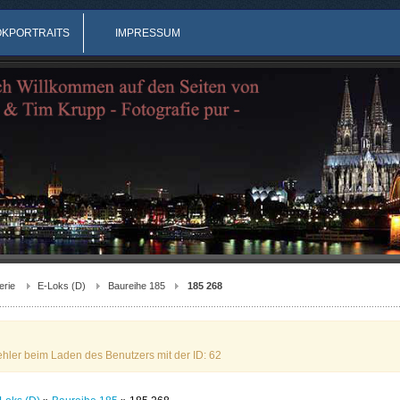
OKPORTRAITS
IMPRESSUM
erie
E-Loks (D)
Baureihe 185
185 268
ehler beim Laden des Benutzers mit der ID: 62