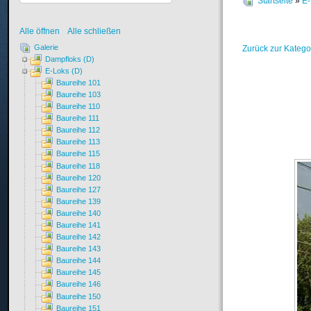
Startseite
»
E-
Alle öffnen
Alle schließen
Galerie
Zurück zur Katego
Dampfloks (D)
E-Loks (D)
Baureihe 101
Baureihe 103
Baureihe 110
Baureihe 111
Baureihe 112
Baureihe 113
Baureihe 115
Baureihe 118
Baureihe 120
Baureihe 127
Baureihe 139
Baureihe 140
Baureihe 141
Baureihe 142
Baureihe 143
Baureihe 144
Baureihe 145
Baureihe 146
Baureihe 150
Baureihe 151