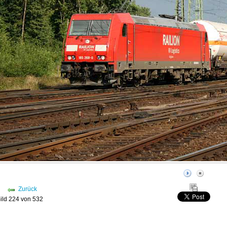
Zurück
ild 224 von 532