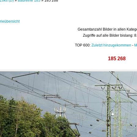
Loks (D)
»
Baureihe 185
» 185 268
rieübersicht
Gesamtanzahl Bilder in allen Kateg
Zugriffe auf alle Bilder bislang: 
TOP 600:
Zuletzt hinzugekommen
-
M
185 268