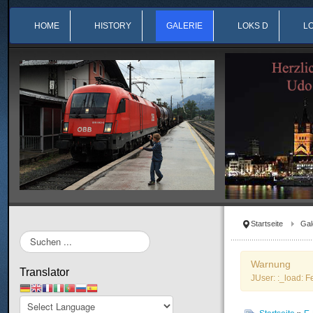
HOME
HISTORY
GALERIE
LOKS D
L
Startseite
Gal
Suchen
...
Warnung
Translator
JUser: :_load: F