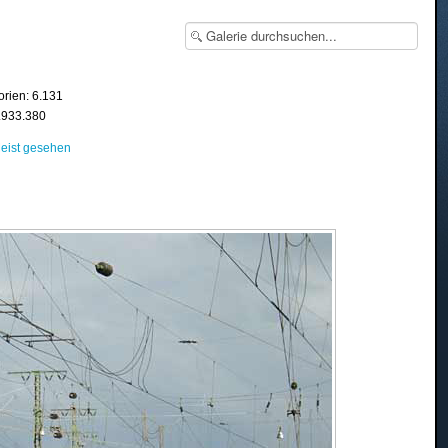
orien: 6.131
8.933.380
eist gesehen