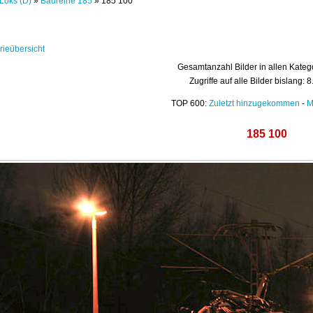
Loks (D)
»
Baureihe 185
» 185 100
rieübersicht
Gesamtanzahl Bilder in allen Kateg
Zugriffe auf alle Bilder bislang: 
TOP 600:
Zuletzt hinzugekommen
-
M
185 100