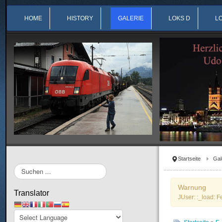
HOME
HISTORY
GALERIE
LOKS D
L
Startseite
Gal
Suchen
...
Warnung
Translator
JUser: :_load: F