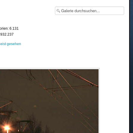
orien: 6.131
8.932.237
eist gesehen