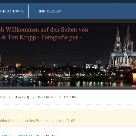
OKPORTRAITS
IMPRESSUM
erie
E-Loks (D)
Baureihe 185
185 100
ehler beim Laden des Benutzers mit der ID: 62