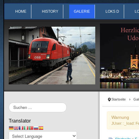
HOME
HISTORY
GALERIE
LOKS D
L
Startseite
Gal
Suchen
...
Warnung
Translator
JUser: :_load: F