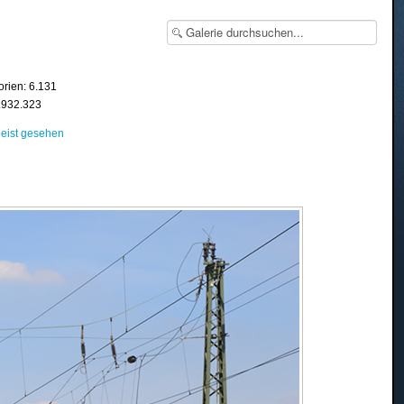
orien: 6.131
8.932.323
eist gesehen