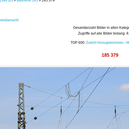
Loks (D)
»
Baureihe 185
» 185 379
rieübersicht
Gesamtanzahl Bilder in allen Kateg
Zugriffe auf alle Bilder bislang: 
TOP 600:
Zuletzt hinzugekommen
-
M
185 379