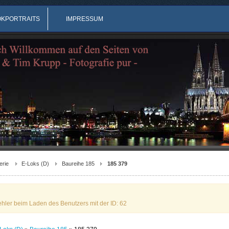
OKPORTRAITS
IMPRESSUM
erie
E-Loks (D)
Baureihe 185
185 379
ehler beim Laden des Benutzers mit der ID: 62