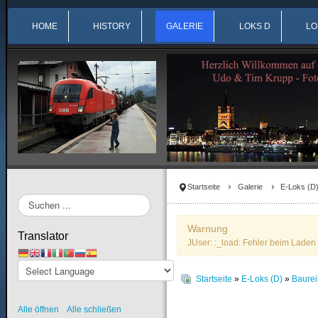
HOME
HISTORY
GALERIE
LOKS D
LO
Startseite
Galerie
E-Loks (D
Suchen
...
Warnung
Translator
JUser: :_load: Fehler beim Laden 
Startseite
»
E-Loks (D)
»
Baure
Alle öffnen
Alle schließen