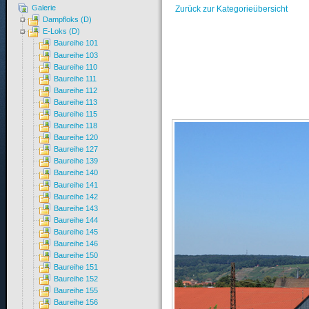
Galerie
Zurück zur Kategorieübersicht
Dampfloks (D)
E-Loks (D)
Baureihe 101
Baureihe 103
Baureihe 110
Baureihe 111
Baureihe 112
Baureihe 113
Baureihe 115
Baureihe 118
Baureihe 120
Baureihe 127
Baureihe 139
Baureihe 140
Baureihe 141
Baureihe 142
Baureihe 143
Baureihe 144
Baureihe 145
Baureihe 146
Baureihe 150
Baureihe 151
Baureihe 152
Baureihe 155
Baureihe 156