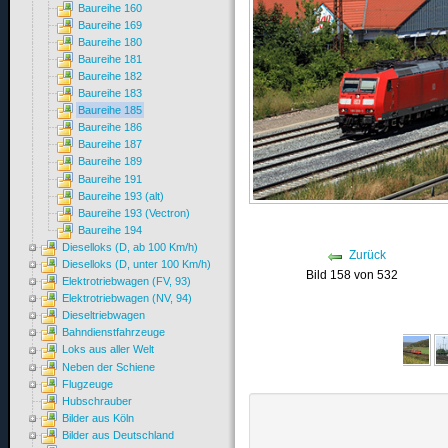
Baureihe 160
Baureihe 169
Baureihe 180
Baureihe 181
Baureihe 182
Baureihe 183
Baureihe 185
Baureihe 186
Baureihe 187
Baureihe 189
Baureihe 191
Baureihe 193 (alt)
Baureihe 193 (Vectron)
Baureihe 194
Dieselloks (D, ab 100 Km/h)
Zurück
Dieselloks (D, unter 100 Km/h)
Bild 158 von 532
Elektrotriebwagen (FV, 93)
Elektrotriebwagen (NV, 94)
Dieseltriebwagen
Bahndienstfahrzeuge
Loks aus aller Welt
Neben der Schiene
Flugzeuge
Hubschrauber
Bilder aus Köln
Bilder aus Deutschland