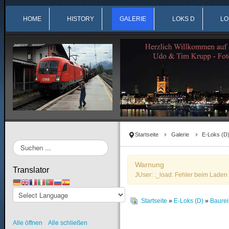
HOME
HISTORY
GALERIE
LOKS D
LO
Startseite
Galerie
E-Loks (D
Suchen
...
Warnung
Translator
JUser: :_load: Fehler beim Laden 
Startseite
»
E-Loks (D)
»
Baure
Alle öffnen
Alle schließen