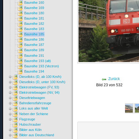
Baureihe 160
Baureihe 169
Baureihe 180
Baureihe 181
Baureihe 182
Baureihe 183
Baureihe 185
Baureihe 186
Baureihe 187
Baureihe 189
Baureihe 191
Baureihe 193 (alt)
Baureihe 193 (Vectron)
Baureihe 194
Dieselloks (D, ab 100 Km/h)
Zurück
Dieselloks (D, unter 100 Km/h)
Bild 23 von 532
Elektrotriebwagen (FV, 93)
Elektrotriebwagen (NV, 94)
Dieseltriebwagen
Bahndienstfahrzeuge
Loks aus aller Welt
Neben der Schiene
Flugzeuge
Hubschrauber
Bilder aus Köln
Bilder aus Deutschland