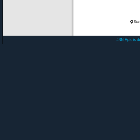
Star
JSN Epic is 