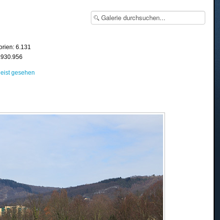
orien: 6.131
8.930.956
eist gesehen