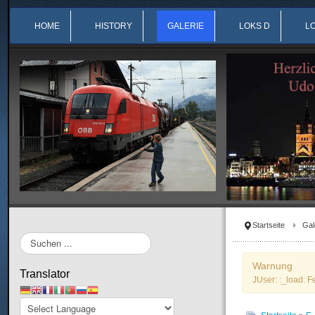
HOME
HISTORY
GALERIE
LOKS D
L
Startseite
Gal
Suchen
...
Warnung
Translator
JUser: :_load: F