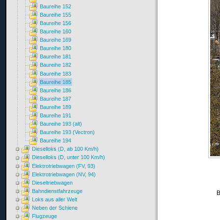
Baureihe 152
Baureihe 155
Baureihe 156
Baureihe 160
Baureihe 169
Baureihe 180
Baureihe 181
Baureihe 182
Baureihe 183
Baureihe 185
Baureihe 186
Baureihe 187
Baureihe 189
Baureihe 191
Baureihe 193 (alt)
Baureihe 193 (Vectron)
Baureihe 194
Dieselloks (D, ab 100 Km/h)
Dieselloks (D, unter 100 Km/h)
Elektrotriebwagen (FV, 93)
Elektrotriebwagen (NV, 94)
Dieseltriebwagen
Bahndienstfahrzeuge
B
Loks aus aller Welt
Neben der Schiene
Flugzeuge