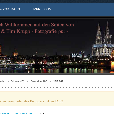
OKPORTRAITS
IMPRESSUM
erie
E-Loks (D)
Baureihe 185
185 662
ehler beim Laden des Benutzers mit der ID: 62