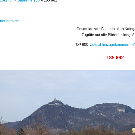
Loks (D)
»
Baureihe 185
» 185 662
rieübersicht
Gesamtanzahl Bilder in allen Kateg
Zugriffe auf alle Bilder bislang: 
TOP 600:
Zuletzt hinzugekommen
-
M
185 662