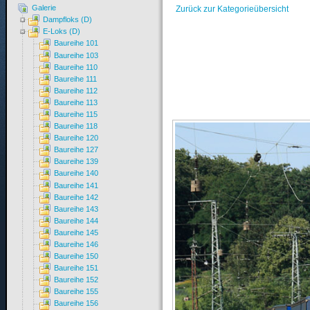
Galerie
Zurück zur Kategorieübersicht
Dampfloks (D)
E-Loks (D)
Baureihe 101
Baureihe 103
Baureihe 110
Baureihe 111
Baureihe 112
Baureihe 113
Baureihe 115
Baureihe 118
Baureihe 120
Baureihe 127
Baureihe 139
Baureihe 140
Baureihe 141
Baureihe 142
Baureihe 143
Baureihe 144
Baureihe 145
Baureihe 146
Baureihe 150
Baureihe 151
Baureihe 152
Baureihe 155
Baureihe 156