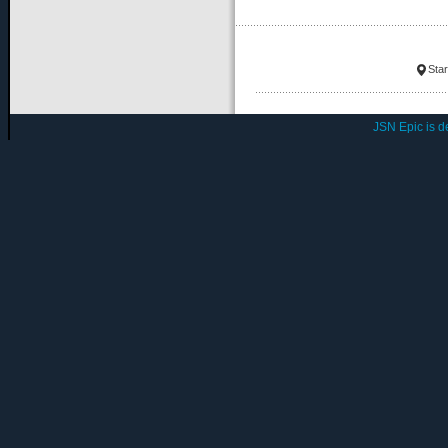
Star
JSN Epic is 