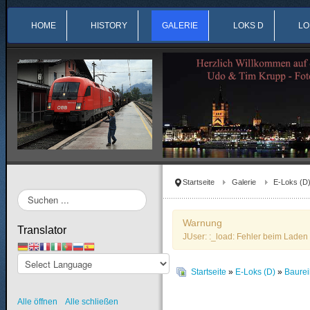
HOME
HISTORY
GALERIE
LOKS D
LO
Startseite
Galerie
E-Loks (D
Suchen
...
Warnung
Translator
JUser: :_load: Fehler beim Laden 
Startseite
»
E-Loks (D)
»
Baure
Alle öffnen
Alle schließen