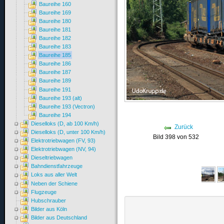
Baureihe 160
Baureihe 169
Baureihe 180
Baureihe 181
Baureihe 182
Baureihe 183
Baureihe 185
Baureihe 186
Baureihe 187
Baureihe 189
Baureihe 191
Baureihe 193 (alt)
Baureihe 193 (Vectron)
Baureihe 194
Dieselloks (D, ab 100 Km/h)
Zurück
Dieselloks (D, unter 100 Km/h)
Bild 398 von 532
Elektrotriebwagen (FV, 93)
Elektrotriebwagen (NV, 94)
Dieseltriebwagen
Bahndienstfahrzeuge
Loks aus aller Welt
Neben der Schiene
Flugzeuge
Hubschrauber
Bilder aus Köln
Bilder aus Deutschland