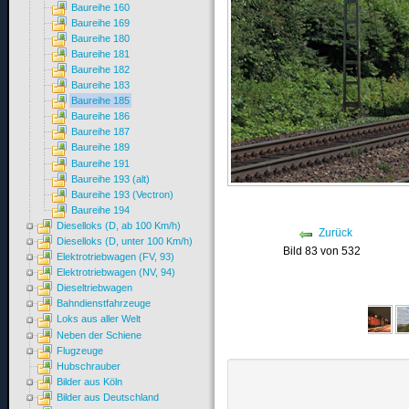
Baureihe 160
Baureihe 169
Baureihe 180
Baureihe 181
Baureihe 182
Baureihe 183
Baureihe 185
Baureihe 186
Baureihe 187
Baureihe 189
Baureihe 191
Baureihe 193 (alt)
Baureihe 193 (Vectron)
Baureihe 194
Dieselloks (D, ab 100 Km/h)
Zurück
Dieselloks (D, unter 100 Km/h)
Bild 83 von 532
Elektrotriebwagen (FV, 93)
Elektrotriebwagen (NV, 94)
Dieseltriebwagen
Bahndienstfahrzeuge
Loks aus aller Welt
Neben der Schiene
Flugzeuge
Hubschrauber
Bilder aus Köln
Bilder aus Deutschland