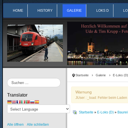
HOME
HISTORY
GALERIE
LOKS D
LO
Startseite
Galerie
E-Loks (D
Suchen
...
Warnung
Translator
JUser: :_load: Fehler beim Laden 
Startseite
»
E-Loks (D)
»
Baure
Alle öffnen
Alle schließen