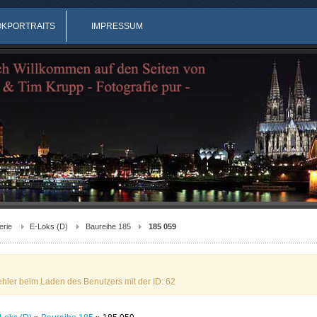
OKPORTRAITS
IMPRESSUM
erie
E-Loks (D)
Baureihe 185
185 059
ehler beim Laden des Benutzers mit der ID: 62