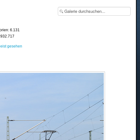
orien: 6.131
8.932.717
eist gesehen