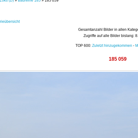
Loks (D)
»
Baureihe 185
» 185 059
rieübersicht
Gesamtanzahl Bilder in allen Kateg
Zugriffe auf alle Bilder bislang: 
TOP 600:
Zuletzt hinzugekommen
-
M
185 059