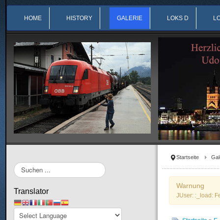
HOME
HISTORY
GALERIE
LOKS D
L
Startseite
Gal
Suchen
...
Warnung
Translator
JUser: :_load: F