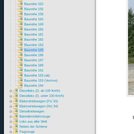
Baureihe 152
Baureihe 155
Baureihe 156
Baureihe 160
Baureihe 169
Baureihe 180
Baureihe 181
Baureihe 182
Baureihe 183
Baureihe 185
Baureihe 186
Baureihe 187
Baureihe 189
Baureihe 191
Baureihe 193 (alt)
Baureihe 193 (Vectron)
Baureihe 194
Dieselloks (D, ab 100 Km/h)
Dieselloks (D, unter 100 Km/h)
Elektrotriebwagen (FV, 93)
Elektrotriebwagen (NV, 94)
Dieseltriebwagen
Bahndienstfahrzeuge
Loks aus aller Welt
Neben der Schiene
Flugzeuge