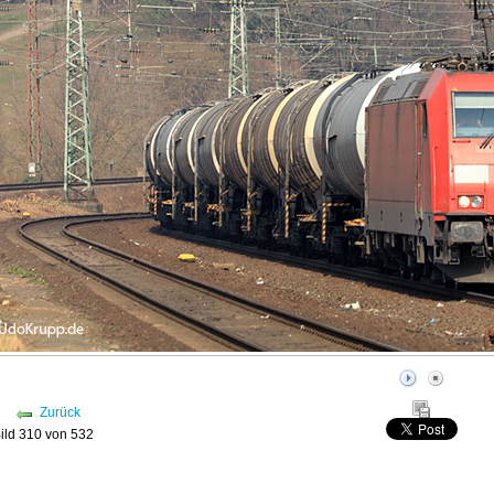
Zurück
ild 310 von 532