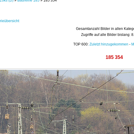
Loks (D)
»
Baureihe 185
» 185 354
rieübersicht
Gesamtanzahl Bilder in allen Kateg
Zugriffe auf alle Bilder bislang: 
TOP 600:
Zuletzt hinzugekommen
-
M
185 354