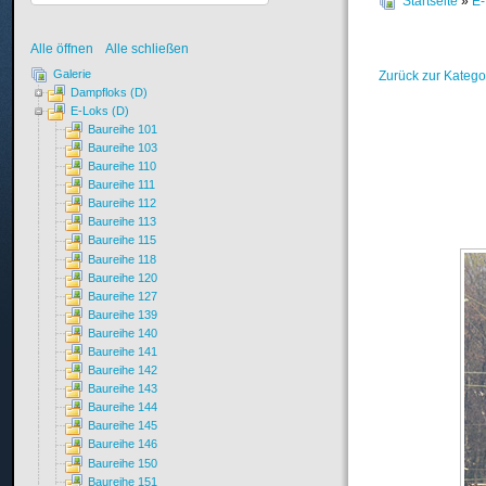
Startseite
»
E-
Alle öffnen
Alle schließen
Galerie
Zurück zur Katego
Dampfloks (D)
E-Loks (D)
Baureihe 101
Baureihe 103
Baureihe 110
Baureihe 111
Baureihe 112
Baureihe 113
Baureihe 115
Baureihe 118
Baureihe 120
Baureihe 127
Baureihe 139
Baureihe 140
Baureihe 141
Baureihe 142
Baureihe 143
Baureihe 144
Baureihe 145
Baureihe 146
Baureihe 150
Baureihe 151