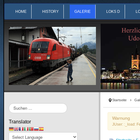
HOME
HISTORY
GALERIE
LOKS D
L
Startseite
Gal
Suchen
...
Warnung
Translator
JUser: :_load: F