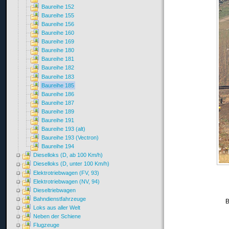
Baureihe 152
Baureihe 155
Baureihe 156
Baureihe 160
Baureihe 169
Baureihe 180
Baureihe 181
Baureihe 182
Baureihe 183
Baureihe 185
Baureihe 186
Baureihe 187
Baureihe 189
Baureihe 191
Baureihe 193 (alt)
Baureihe 193 (Vectron)
Baureihe 194
Dieselloks (D, ab 100 Km/h)
Dieselloks (D, unter 100 Km/h)
Elektrotriebwagen (FV, 93)
Elektrotriebwagen (NV, 94)
Dieseltriebwagen
Bahndienstfahrzeuge
B
Loks aus aller Welt
Neben der Schiene
Flugzeuge