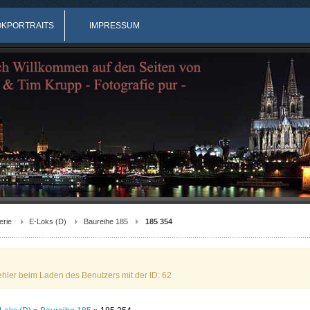
OKPORTRAITS
IMPRESSUM
erie
E-Loks (D)
Baureihe 185
185 354
ehler beim Laden des Benutzers mit der ID: 62