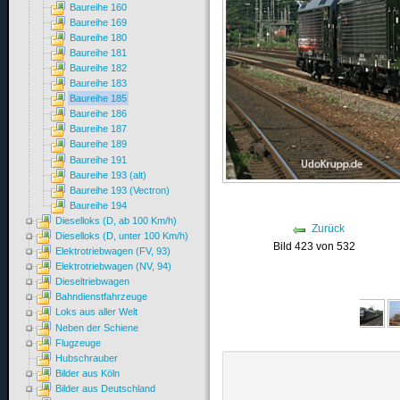
Baureihe 160
Baureihe 169
Baureihe 180
Baureihe 181
Baureihe 182
Baureihe 183
Baureihe 185
Baureihe 186
Baureihe 187
Baureihe 189
Baureihe 191
Baureihe 193 (alt)
Baureihe 193 (Vectron)
Baureihe 194
Dieselloks (D, ab 100 Km/h)
Zurück
Dieselloks (D, unter 100 Km/h)
Bild 423 von 532
Elektrotriebwagen (FV, 93)
Elektrotriebwagen (NV, 94)
Dieseltriebwagen
Bahndienstfahrzeuge
Loks aus aller Welt
Neben der Schiene
Flugzeuge
Hubschrauber
Bilder aus Köln
Bilder aus Deutschland