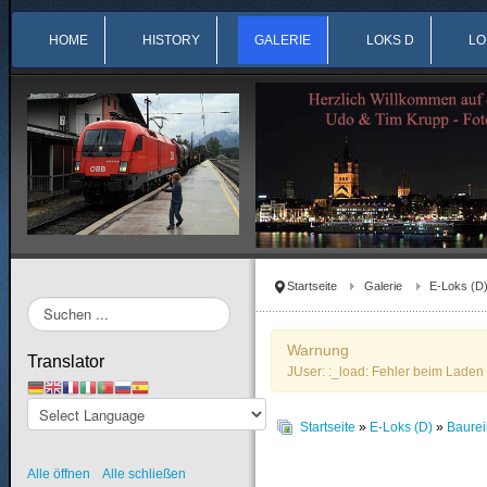
HOME
HISTORY
GALERIE
LOKS D
LO
Startseite
Galerie
E-Loks (D
Suchen
...
Warnung
Translator
JUser: :_load: Fehler beim Laden 
Startseite
»
E-Loks (D)
»
Baure
Alle öffnen
Alle schließen