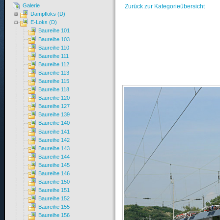
Galerie
Zurück zur Kategorieübersicht
Dampfloks (D)
E-Loks (D)
Baureihe 101
Baureihe 103
Baureihe 110
Baureihe 111
Baureihe 112
Baureihe 113
Baureihe 115
Baureihe 118
Baureihe 120
Baureihe 127
Baureihe 139
Baureihe 140
Baureihe 141
Baureihe 142
Baureihe 143
Baureihe 144
Baureihe 145
Baureihe 146
Baureihe 150
Baureihe 151
Baureihe 152
Baureihe 155
Baureihe 156