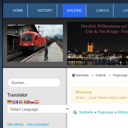
HOME
HISTORY
GALERIE
LOKS D
LO
Startseite
Galerie
Flugzeuge
Suchen
...
Warnung
Translator
JUser: :_load: Fehler beim Laden 
Startseite
»
Flugzeuge
»
Embra
Alle öffnen
Alle schließen