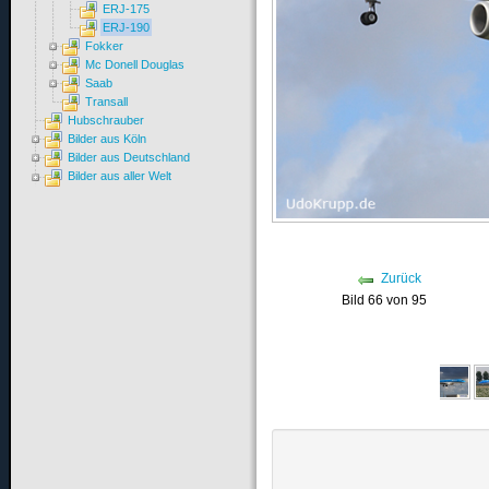
ERJ-175
ERJ-190
Fokker
Mc Donell Douglas
Saab
Transall
Hubschrauber
Bilder aus Köln
Bilder aus Deutschland
Bilder aus aller Welt
Zurück
Bild 66 von 95