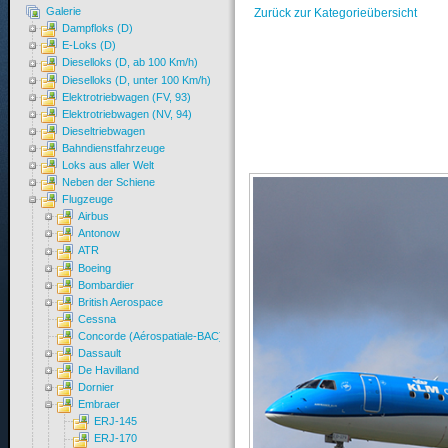
Galerie
Zurück zur Kategorieübersicht
Dampfloks (D)
E-Loks (D)
Dieselloks (D, ab 100 Km/h)
Dieselloks (D, unter 100 Km/h)
Elektrotriebwagen (FV, 93)
Elektrotriebwagen (NV, 94)
Dieseltriebwagen
Bahndienstfahrzeuge
Loks aus aller Welt
Neben der Schiene
Flugzeuge
Airbus
Antonow
ATR
Boeing
Bombardier
British Aerospace
Cessna
Concorde (Aérospatiale-BAC)
Dassault
De Havilland
Dornier
Embraer
ERJ-145
ERJ-170