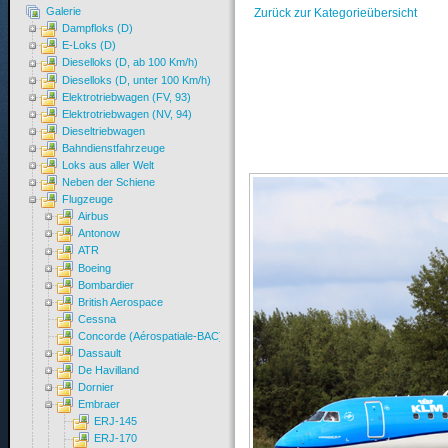
Galerie
Zurück zur Kategorieübersicht
Dampfloks (D)
E-Loks (D)
Dieselloks (D, ab 100 Km/h)
Dieselloks (D, unter 100 Km/h)
Elektrotriebwagen (FV, 93)
Elektrotriebwagen (NV, 94)
Dieseltriebwagen
Bahndienstfahrzeuge
Loks aus aller Welt
Neben der Schiene
Flugzeuge
Airbus
Antonow
ATR
Boeing
Bombardier
British Aerospace
Cessna
Concorde (Aérospatiale-BAC)
Dassault
De Havilland
Dornier
Embraer
ERJ-145
ERJ-170