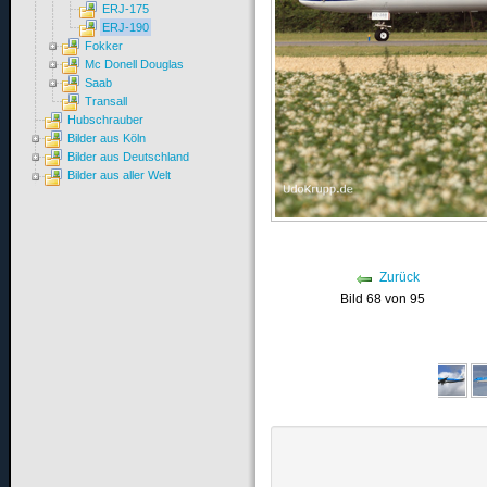
ERJ-175
ERJ-190
Fokker
Mc Donell Douglas
Saab
Transall
Hubschrauber
Bilder aus Köln
Bilder aus Deutschland
Bilder aus aller Welt
Zurück
Bild 68 von 95