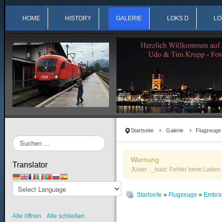
HOME
HISTORY
GALERIE
LOKS D
LO
Startseite
Galerie
Flugzeuge
Suchen
...
Warnung
Translator
JUser: :_load: Fehler beim Laden 
Startseite
»
Flugzeuge
»
Embra
Alle öffnen
Alle schließen