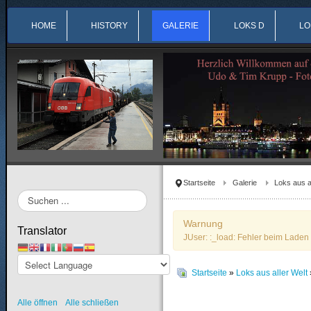
HOME
HISTORY
GALERIE
LOKS D
LO
Startseite
Galerie
Loks aus a
Suchen
...
Warnung
Translator
JUser: :_load: Fehler beim Laden 
Startseite
»
Loks aus aller Welt
Alle öffnen
Alle schließen