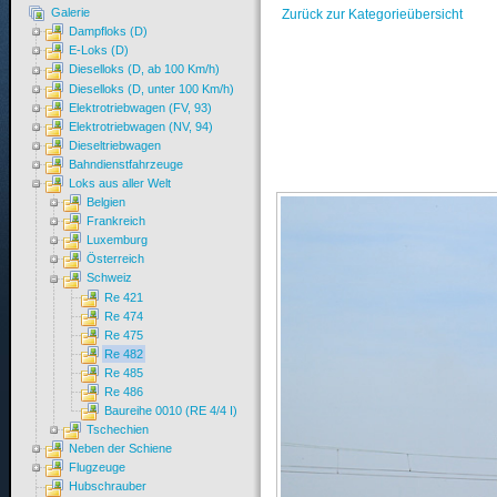
Galerie
Zurück zur Kategorieübersicht
Dampfloks (D)
E-Loks (D)
Dieselloks (D, ab 100 Km/h)
Dieselloks (D, unter 100 Km/h)
Elektrotriebwagen (FV, 93)
Elektrotriebwagen (NV, 94)
Dieseltriebwagen
Bahndienstfahrzeuge
Loks aus aller Welt
Belgien
Frankreich
Luxemburg
Österreich
Schweiz
Re 421
Re 474
Re 475
Re 482
Re 485
Re 486
Baureihe 0010 (RE 4/4 I)
Tschechien
Neben der Schiene
Flugzeuge
Hubschrauber