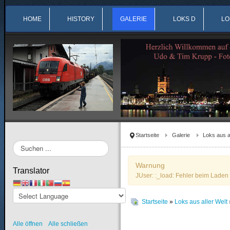
HOME
HISTORY
GALERIE
LOKS D
LO
Startseite
Galerie
Loks aus a
Suchen
...
Warnung
Translator
JUser: :_load: Fehler beim Laden 
Startseite
»
Loks aus aller Welt
Alle öffnen
Alle schließen