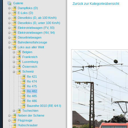
Galerie
Zurück zur Kategorieübersicht
Dampfloks (D)
E-Loks (D)
Dieselloks (D, ab 100 Km/h)
Dieselloks (D, unter 100 Km/h)
Elektrotriebwagen (FV, 93)
Elektrotriebwagen (NV, 94)
Dieseltriebwagen
Bahndienstfahrzeuge
Loks aus aller Welt
Belgien
Frankreich
Luxemburg
Österreich
Schweiz
Re 421
Re 474
Re 475
Re 482
Re 485
Re 486
Baureihe 0010 (RE 4/4 I)
Tschechien
Neben der Schiene
Flugzeuge
Hubschrauber