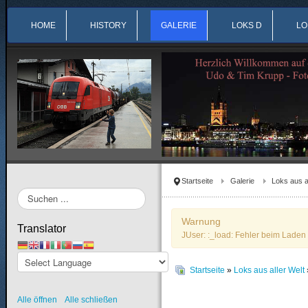
HOME
HISTORY
GALERIE
LOKS D
LO
Startseite
Galerie
Loks aus a
Suchen
...
Warnung
Translator
JUser: :_load: Fehler beim Laden 
Startseite
»
Loks aus aller Welt
Alle öffnen
Alle schließen