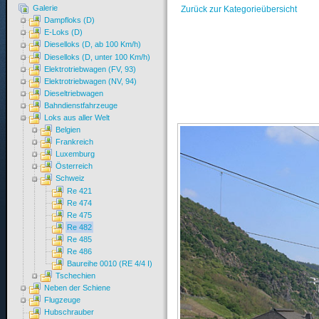
Galerie
Zurück zur Kategorieübersicht
Dampfloks (D)
E-Loks (D)
Dieselloks (D, ab 100 Km/h)
Dieselloks (D, unter 100 Km/h)
Elektrotriebwagen (FV, 93)
Elektrotriebwagen (NV, 94)
Dieseltriebwagen
Bahndienstfahrzeuge
Loks aus aller Welt
Belgien
Frankreich
Luxemburg
Österreich
Schweiz
Re 421
Re 474
Re 475
Re 482
Re 485
Re 486
Baureihe 0010 (RE 4/4 I)
Tschechien
Neben der Schiene
Flugzeuge
Hubschrauber