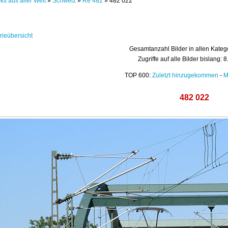
ks aus aller Welt
»
Schweiz
»
Re 482
» 482 022
rieübersicht
Gesamtanzahl Bilder in allen Kateg
Zugriffe auf alle Bilder bislang: 
TOP 600:
Zuletzt hinzugekommen
-
M
482 022