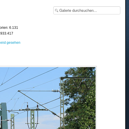
orien: 6.131
8.933.417
eist gesehen