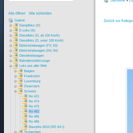
Startseite
»
Lo
Alle öffnen
Alle schließen
Galerie
Zurück zur Katego
Dampfloks (D)
E-Loks (D)
Dieselloks (D, ab 100 Km/h)
Dieselloks (D, unter 100 Km/h)
Elektrotriebwagen (FV, 93)
Elektrotriebwagen (NV, 94)
Dieseltriebwagen
Bahndienstfahrzeuge
Loks aus aller Welt
Belgien
Frankreich
Luxemburg
Österreich
Schweiz
Re 421
Re 474
Re 475
Re 482
Re 485
Re 486
Baureihe 0010 (RE 4/4 I)
Tschechien