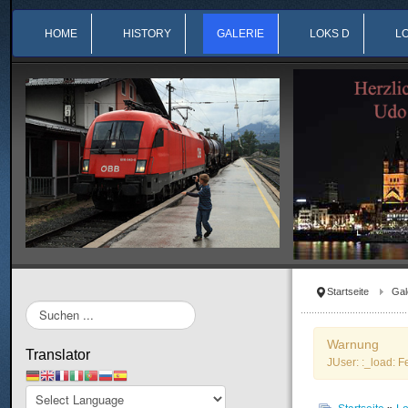
HOME
HISTORY
GALERIE
LOKS D
L
Startseite
Gal
Suchen
...
Warnung
Translator
JUser: :_load: F