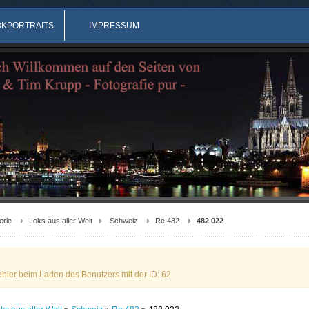
OKPORTRAITS
IMPRESSUM
erie
Loks aus aller Welt
Schweiz
Re 482
482 022
ehler beim Laden des Benutzers mit der ID: 62